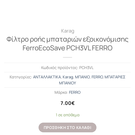
Karag
Φίλτρο ροής μπαταριών εξοικονόμισης
FerroEcoSave PCH3VL FERRO
Κωδικός προϊόντος:
PCH3VL
Κατηγορίες:
ΑΝΤΑΛΛΑΚΤΙΚΑ
,
Karag
,
ΜΠΑΝΙΟ
,
FERRO
,
ΜΠΑΤΑΡΙΕΣ
ΜΠΑΝΙΟΥ
Μάρκα:
FERRO
7.00
€
1 σε απόθεμα
ΠΡΟΣΘΉΚΗ ΣΤΟ ΚΑΛΆΘΙ