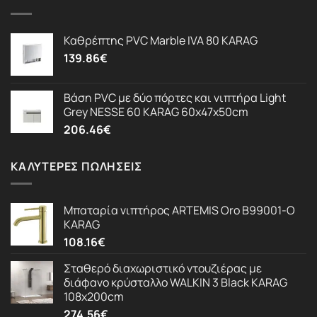
Καθρέπτης PVC Marble IVA 80 KARAG
139.86
€
Βάση PVC με δύο πόρτες και νιπτήρα Light
Grey NESSE 60 KARAG 60x47x50cm
206.46
€
ΚΑΛΎΤΕΡΕΣ ΠΩΛΉΣΕΙΣ
Μπαταρία νιπτήρος ARTEMIS Oro B99001-O
KARAG
108.16
€
Σταθερό διαχωριστικό ντουζιέρας με
διάφανο κρύσταλλο WALKIN 3 Black KARAG
108x200cm
274.56
€