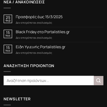
ΝΕΑ / ΑΝΑΚΟΙΝΩΣΕΙΣ
Προσφορές έως 15/3/2025
25
Φεβ
στο
Δεν επιτρέπεται σχολιασμός
Προσφορές
έως
Black Friday στο Portalistiles.gr
15
15/3/2025
Νοέ
στο
Δεν επιτρέπεται σχολιασμός
Black
Friday
Είδη Υγιεινής Portalistiles.gr
15
στο
Νοέ
στο
Δεν επιτρέπεται σχολιασμός
Portalistiles.gr
Είδη
Υγιεινής
Portalistiles.gr
ΑΝΑΖΗΤΗΣΗ ΠΡΟΙΟΝΤΩΝ
NEWSLETTER