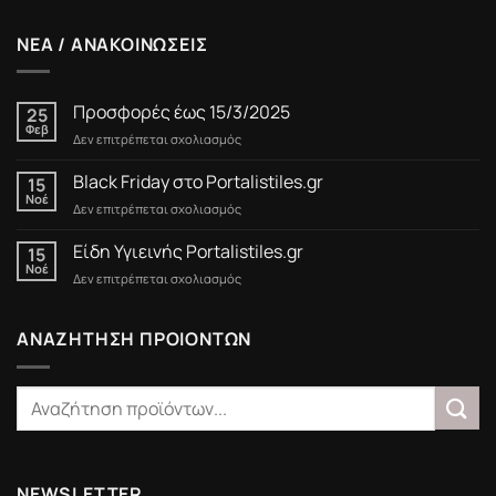
ΝΕΑ / ΑΝΑΚΟΙΝΩΣΕΙΣ
Προσφορές έως 15/3/2025
25
Φεβ
στο
Δεν επιτρέπεται σχολιασμός
Προσφορές
έως
Black Friday στο Portalistiles.gr
15
15/3/2025
Νοέ
στο
Δεν επιτρέπεται σχολιασμός
Black
Friday
Είδη Υγιεινής Portalistiles.gr
15
στο
Νοέ
στο
Δεν επιτρέπεται σχολιασμός
Portalistiles.gr
Είδη
Υγιεινής
Portalistiles.gr
ΑΝΑΖΗΤΗΣΗ ΠΡΟΙΟΝΤΩΝ
NEWSLETTER