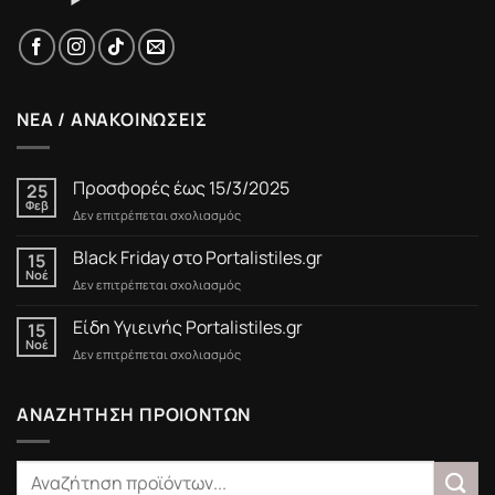
ΝΕΑ / ΑΝΑΚΟΙΝΩΣΕΙΣ
Προσφορές έως 15/3/2025
25
Φεβ
στο
Δεν επιτρέπεται σχολιασμός
Προσφορές
έως
Black Friday στο Portalistiles.gr
15
15/3/2025
Νοέ
στο
Δεν επιτρέπεται σχολιασμός
Black
Friday
Είδη Υγιεινής Portalistiles.gr
15
στο
Νοέ
στο
Δεν επιτρέπεται σχολιασμός
Portalistiles.gr
Είδη
Υγιεινής
Portalistiles.gr
ΑΝΑΖΗΤΗΣΗ ΠΡΟΙΟΝΤΩΝ