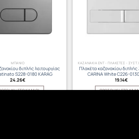
ΜΠΑΝΙΟ
KAZANAKIA ENT - ΠΛΑΚΕΤΕΣ - ΣΥΣΤ
ζανακίου διπλής λειτουργίας
Πλακέτα καζανακίου διπλής 
atinato S228-0180 KARAG
CARINA White C226-013
24.26
€
19.14
€
ΡΟΣΘΉΚΗ ΣΤΟ ΚΑΛΆΘΙ
ΠΡΟΣΘΉΚΗ ΣΤΟ ΚΑΛΆ