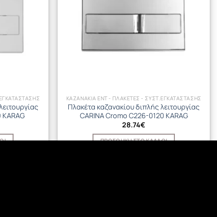
.ΕΓΚΑΤΑΣΤΑΣΗΣ
KAZANAKIA ENT - ΠΛΑΚΕΤΕΣ - ΣΥΣΤ.ΕΓΚΑΤΑΣΤΑΣΗΣ
λειτουργίας
Πλακέτα καζανακίου διπλής λειτουργίας
0 KARAG
CARINA Cromo C226-0120 KARAG
28.74
€
ΘΙ
ΠΡΟΣΘΉΚΗ ΣΤΟ ΚΑΛΆΘΙ