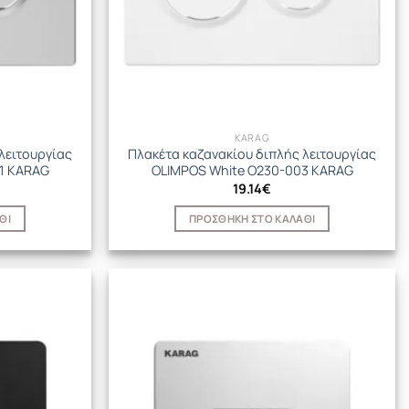
KARAG
λειτουργίας
Πλακέτα καζανακίου διπλής λειτουργίας
01 KARAG
OLIMPOS White O230-003 KARAG
19.14
€
ΘΙ
ΠΡΟΣΘΉΚΗ ΣΤΟ ΚΑΛΆΘΙ