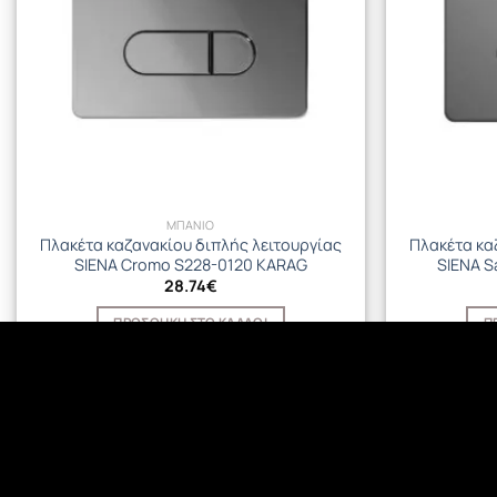
ΜΠΑΝΙΟ
Πλακέτα καζανακίου διπλής λειτουργίας
Πλακέτα κα
SIENA Cromo S228-0120 KARAG
SIENA S
28.74
€
ΠΡΟΣΘΉΚΗ ΣΤΟ ΚΑΛΆΘΙ
Π