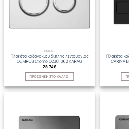
KARAG
Πλακέτα καζανακίου διπλής λειτουργίας
Πλακέτα κα
OLIMPOS Cromo O230-002 KARAG
CARINA B
28.74
€
ΠΡΟΣΘΉΚΗ ΣΤΟ ΚΑΛΆΘΙ
Π