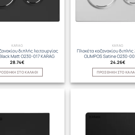
KARAG
KARAG
ζανακίου διπλής λειτουργίας
Πλακέτα καζανακίου διπλής 
Black Matt O230-017 KARAG
OLIMPOS Satine O230-0
28.74
€
24.26
€
ΡΟΣΘΉΚΗ ΣΤΟ ΚΑΛΆΘΙ
ΠΡΟΣΘΉΚΗ ΣΤΟ ΚΑΛΆ