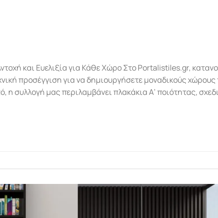
 Αντοχή και Ευελιξία για Κάθε Χώρο Στο Portalistiles.gr, καταν
τεχνική προσέγγιση για να δημιουργήσετε μοναδικούς χώρους
τό, η συλλογή μας περιλαμβάνει πλακάκια Α’ ποιότητας, σχε