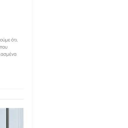
οούμε ότι
 που
διασμένα