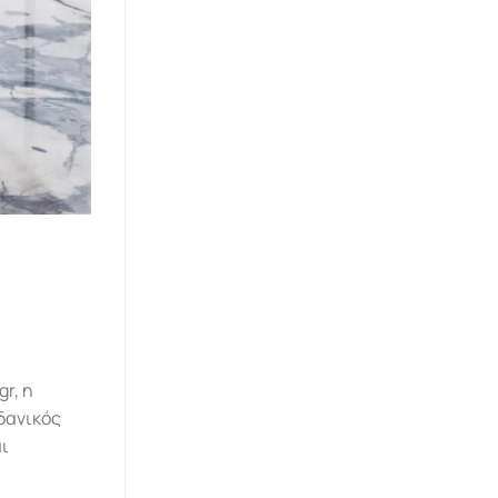
r, η
ιδανικός
αι