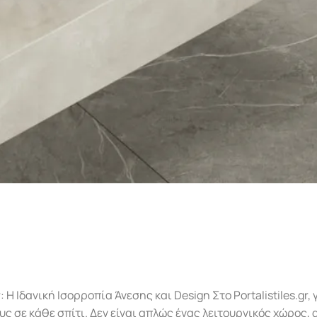
.gr: Η Ιδανική Ισορροπία Άνεσης και Design Στο Portalistiles.gr
υς σε κάθε σπίτι. Δεν είναι απλώς ένας λειτουργικός χώρος, 