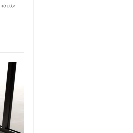
πό είδη