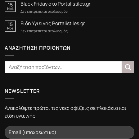
έως
Black Friday στο Portalistiles.gr
15
15/3/2025
Νοέ
στο
Δεν επιτρέπεται σχολιασμός
Black
Friday
Είδη Υγιεινής Portalistiles.gr
15
στο
Νοέ
στο
Δεν επιτρέπεται σχολιασμός
Portalistiles.gr
Είδη
Υγιεινής
Portalistiles.gr
ΑΝΑΖΗΤΗΣΗ ΠΡΟΙΟΝΤΩΝ
NEWSLETTER
Ανακαλύψτε πρώτοι τις νέες αφίξεις σε πλακάκια και
είδη υγιεινής.