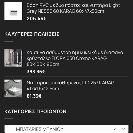
Βάση PVC με δύο πόρτες και νιπτήρα Light
Grey NESSE 60 KARAG 60x47x50cm
206.46
€
ΚΑΛΎΤΕΡΕΣ ΠΩΛΉΣΕΙΣ
Καμπίνα ασύμμετρη ημικυκλική με διάφανο
κρύσταλλο FLORA 650 Cromo KARAG
80x100x190cm
383.36
€
Νιπτήρας επικαθήμενος LT 2257 KARAG
41x41,5x12,5cm
81.33
€
ΚΑΤΗΓΟΡΊΕΣ ΠΡΟΪΌΝΤΩΝ
ΜΠΑΤΑΡΙΕΣ ΜΠΑΝΙΟΥ
×