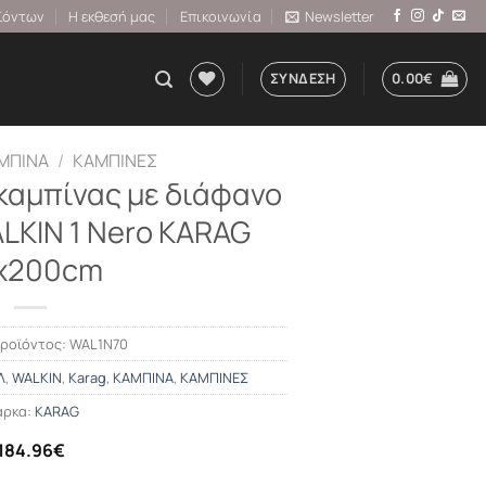
ϊόντων
Η εκθεσή μας
Επικοινωνία
Newsletter
ΣΎΝΔΕΣΗ
0.00
€
ΜΠΙΝΑ
/
ΚΑΜΠΙΝΕΣ
καμπίνας με διάφανο
LKIN 1 Nero KARAG
x200cm
προϊόντος:
WAL1N70
Λ
,
WALKIN
,
Karag
,
ΚΑΜΠΙΝΑ
,
ΚΑΜΠΙΝΕΣ
ρκα:
KARAG
184.96
€