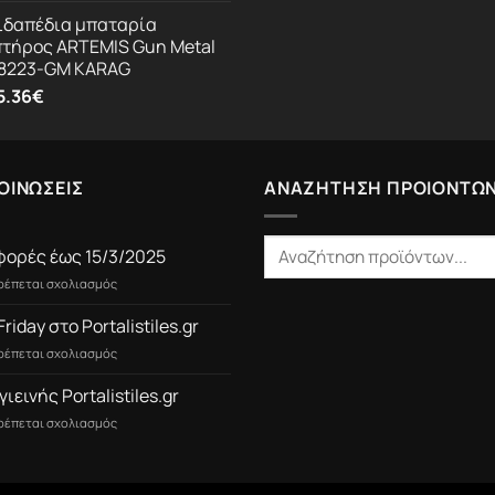
ιδαπέδια μπαταρία
πτήρος ARTEMIS Gun Metal
8223-GM KARAG
5.36
€
ΟΙΝΩΣΕΙΣ
ΑΝΑΖΗΤΗΣΗ ΠΡΟΙΟΝΤΩ
ορές έως 15/3/2025
στο
τρέπεται σχολιασμός
Προσφορές
έως
Friday στο Portalistiles.gr
15/3/2025
στο
τρέπεται σχολιασμός
Black
Friday
γιεινής Portalistiles.gr
στο
στο
τρέπεται σχολιασμός
Portalistiles.gr
Είδη
Υγιεινής
Portalistiles.gr