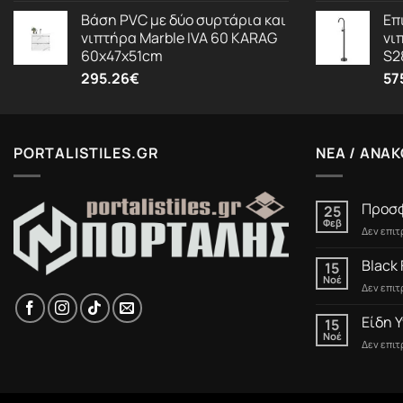
Βάση PVC με δύο συρτάρια και
Επ
νιπτήρα Marble IVA 60 KARAG
νι
60x47x51cm
S2
295.26
€
57
PORTALISTILES.GR
ΝΕΑ / ΑΝΑΚ
Προσφ
25
Φεβ
Δεν επι
Black 
15
Νοέ
Δεν επι
Είδη Υ
15
Νοέ
Δεν επι