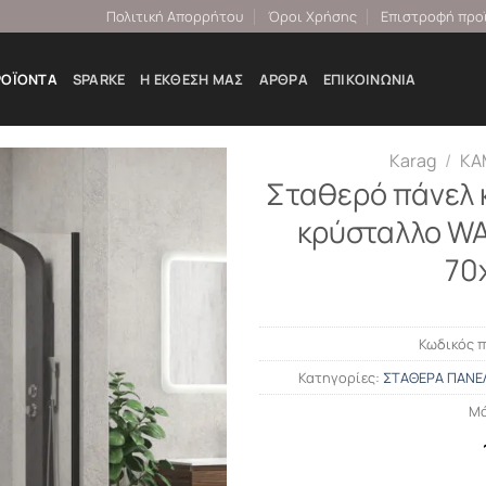
Πολιτική Απορρήτου
Όροι Χρήσης
Επιστροφή προ
ΡΟΪΌΝΤΑ
SPARKE
Η ΕΚΘΕΣΉ ΜΑΣ
ΆΡΘΡΑ
ΕΠΙΚΟΙΝΩΝΊΑ
Karag
/
ΚΑ
Σταθερό πάνελ 
κρύσταλλο WA
70
Κωδικός 
Κατηγορίες:
ΣΤΑΘΕΡΑ ΠΑΝΕ
Μά