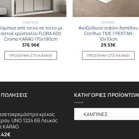
ΚΑΜΠΙΝΑ
ΜΠΑΝΙΟ
Καμπίνα από τοίχο σε τοίχο με
Ανοξείδωτο σιφόνι δαπέδου
σατινέ κρύσταλλο FLORA 600
Confluo TIDE 7 PESTAN
Cromo KARAG 170x190cm
10x10cm
376.96
€
29.53
€
ΠΡΟΣΘΉΚΗ ΣΤΟ ΚΑΛΆΘΙ
ΠΡΟΣΘΉΚΗ ΣΤΟ ΚΑΛΆΘΙ
 ΠΩΛΉΣΕΙΣ
ΚΑΤΗΓΟΡΊΕΣ ΠΡΟΪΌΝΤΩΝ
τσετοκρεμάστρα κρίκος
τραγ. UNO 1224 66 Λευκός
τ KARAG
.42
€