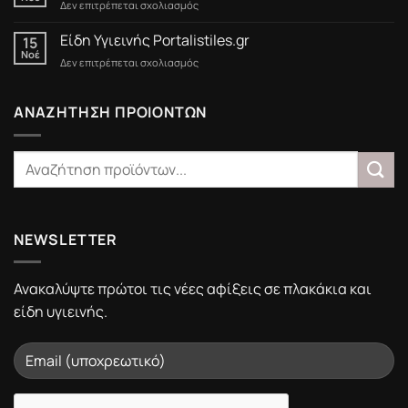
στο
Δεν επιτρέπεται σχολιασμός
Black
Friday
Είδη Υγιεινής Portalistiles.gr
15
στο
Νοέ
στο
Δεν επιτρέπεται σχολιασμός
Portalistiles.gr
Είδη
Υγιεινής
Portalistiles.gr
ΑΝΑΖΗΤΗΣΗ ΠΡΟΙΟΝΤΩΝ
NEWSLETTER
Ανακαλύψτε πρώτοι τις νέες αφίξεις σε πλακάκια και
είδη υγιεινής.