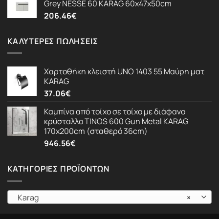
Grey NESSE 60 KARAG 60x47x50cm
206.46
€
ΚΑΛΎΤΕΡΕΣ ΠΩΛΉΣΕΙΣ
Χαρτοθήκη κλειστή UNO 1403 55 Μαύρη ματ
KARAG
37.06
€
Καμπίνα από τοίχο σε τοίχο με διάφανο
κρύσταλλο TINOS 600 Gun Metal KARAG
170x200cm (σταθερό 36cm)
946.56
€
ΚΑΤΗΓΟΡΊΕΣ ΠΡΟΪΌΝΤΩΝ
Karag
×