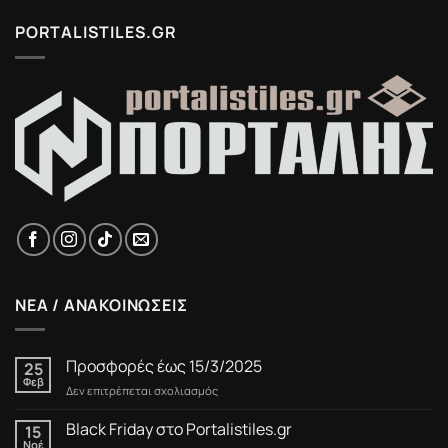
PORTALISTILES.GR
ΝΕΑ / ΑΝΑΚΟΙΝΩΣΕΙΣ
Προσφορές έως 15/3/2025
25
Φεβ
στο
Δεν επιτρέπεται σχολιασμός
Προσφορές
έως
Black Friday στο Portalistiles.gr
15
15/3/2025
Νοέ