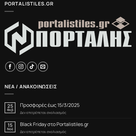
PORTALISTILES.GR
ΝΕΑ / ΑΝΑΚΟΙΝΩΣΕΙΣ
Προσφορές έως 15/3/2025
25
Φεβ
στο
Δεν επιτρέπεται σχολιασμός
Προσφορές
έως
Black Friday στο Portalistiles.gr
15
15/3/2025
Νοέ
στο
Δεν επιτρέπεται σχολιασμός