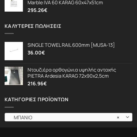
Marble IVA 60 KARAG 60x47x51cm
295.26
€
ΚΑΛΎΤΕΡΕΣ ΠΩΛΉΣΕΙΣ
SINGLE TOWEL RAIL 600mm [MUSA-13]
36.00
€
Ντουζιέρα ορθογώνια υψηλής αντοχής
PIETRA Ardesia KARAG 72x90x2,5cm
216.96
€
ΚΑΤΗΓΟΡΊΕΣ ΠΡΟΪΌΝΤΩΝ
ΜΠΑΝΙΟ
×