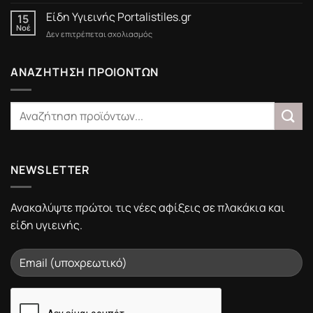
Black
Friday
Είδη Υγιεινής Portalistiles.gr
15
στο
Νοέ
στο
Δεν επιτρέπεται σχολιασμός
Portalistiles.gr
Είδη
Υγιεινής
Portalistiles.gr
ΑΝΑΖΗΤΗΣΗ ΠΡΟΙΟΝΤΩΝ
NEWSLETTER
Ανακαλύψτε πρώτοι τις νέες αφίξεις σε πλακάκια και
είδη υγιεινής.