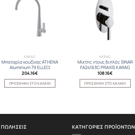
KARAG
KARAG
Μπαταρία κουζίνας ATHENA
Μίκτης ντους διπλός SINAR
Aluminium 79 ELLECI
FA24163C PRAXIS KARAG
204.16
€
108.16
€
ΠΡΟΣΘΉΚΗ ΣΤΟ ΚΑΛΆΘΙ
ΠΡΟΣΘΉΚΗ ΣΤΟ ΚΑΛΆΘΙ
 ΠΩΛΉΣΕΙΣ
ΚΑΤΗΓΟΡΊΕΣ ΠΡΟΪΌΝΤΩΝ