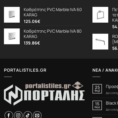
Καθρέπτης PVC Marble IVA 60
Πε
KARAG
τε
KA
125.06
€
54
Καθρέπτης PVC Marble IVA 80
KARAG
RO
[M
139.86
€
56
PORTALISTILES.GR
ΝΕΑ / ΑΝΑΚ
Προσφ
25
Φεβ
Δεν επι
Black 
15
Νοέ
Δεν επι