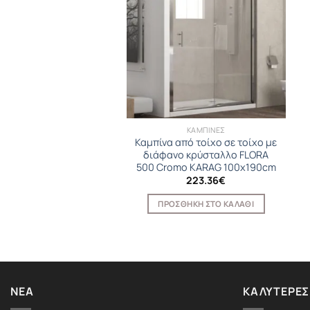
KARAG
ΚΑΜΠΙΝΕΣ
 από τοίχο σε τοίχο με
Καμπίνα από τοίχο σε τοίχο με
 κρύσταλλο FLORA 600
διάφανο κρύσταλλο FLORA
o KARAG 150x190cm
500 Cromo KARAG 100x190cm
370.56
€
223.36
€
ΟΣΘΉΚΗ ΣΤΟ ΚΑΛΆΘΙ
ΠΡΟΣΘΉΚΗ ΣΤΟ ΚΑΛΆΘΙ
ΝΈΑ
ΚΑΛΎΤΕΡΕΣ