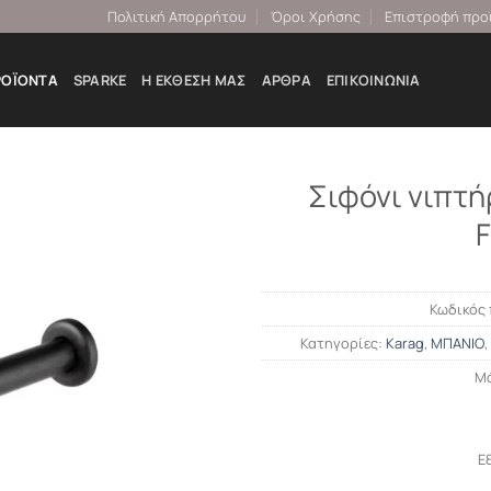
Πολιτική Απορρήτου
Όροι Χρήσης
Επιστροφή προ
ΡΟΪΌΝΤΑ
SPARKE
Η ΕΚΘΕΣΉ ΜΑΣ
ΆΡΘΡΑ
ΕΠΙΚΟΙΝΩΝΊΑ
Σιφόνι νιπτ
Κωδικός 
Κατηγορίες:
Karag
,
ΜΠΑΝΙΟ
,
Μ
Ε