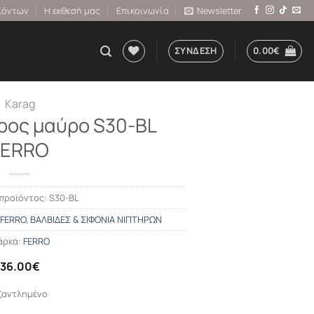
ϊόντων
Η εκθεσή μας
Επικοινωνία
Newsletter
ΣΎΝΔΕΣΗ
0.00
€
Karag
ήρος μαύρο S30-BL
FERRO
προϊόντος:
S30-BL
FERRO
,
ΒΑΛΒΙΔΕΣ & ΣΙΦΟΝΙΑ ΝΙΠΤΗΡΩΝ
άρκα:
FERRO
36.00
€
ξαντλημένο