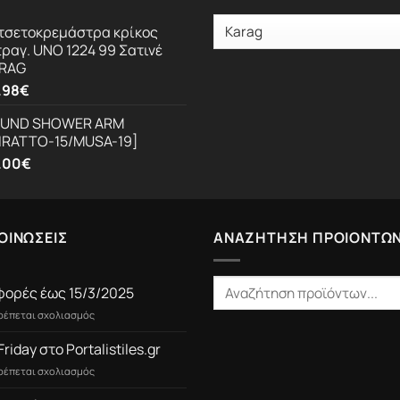
τσετοκρεμάστρα κρίκος
τραγ. UNO 1224 99 Σατινέ
RAG
.98
€
UND SHOWER ARM
IRATTO-15/MUSA-19]
.00
€
ΟΙΝΩΣΕΙΣ
ΑΝΑΖΗΤΗΣΗ ΠΡΟΙΟΝΤΩ
ορές έως 15/3/2025
στο
τρέπεται σχολιασμός
Προσφορές
έως
Friday στο Portalistiles.gr
15/3/2025
στο
τρέπεται σχολιασμός
Black