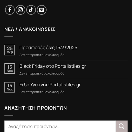
ΝΕΑ / ΑΝΑΚΟΙΝΩΣΕΙΣ
Προσφορές έως 15/3/2025
25
Φεβ
στο
Δεν επιτρέπεται σχολιασμός
Προσφορές
έως
Black Friday στο Portalistiles.gr
15
15/3/2025
Νοέ
στο
Δεν επιτρέπεται σχολιασμός
Black
Friday
Είδη Υγιεινής Portalistiles.gr
15
στο
Νοέ
στο
Δεν επιτρέπεται σχολιασμός
Portalistiles.gr
Είδη
Υγιεινής
Portalistiles.gr
ΑΝΑΖΗΤΗΣΗ ΠΡΟΙΟΝΤΩΝ