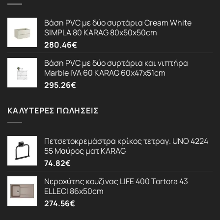
Βάση PVC με δύο συρτάρια Cream White
SIMPLA 80 KARAG 80x50x50cm
280.46
€
Βάση PVC με δύο συρτάρια και νιπτήρα
Marble IVA 60 KARAG 60x47x51cm
295.26
€
ΚΑΛΎΤΕΡΕΣ ΠΩΛΉΣΕΙΣ
Πετσετοκρεμάστρα κρίκος τετραγ. UNO 4224
55 Μαύρος ματ KARAG
74.82
€
Νεροχύτης κουζίνας LIFE 400 Tortora 43
ELLECI 86x50cm
274.56
€