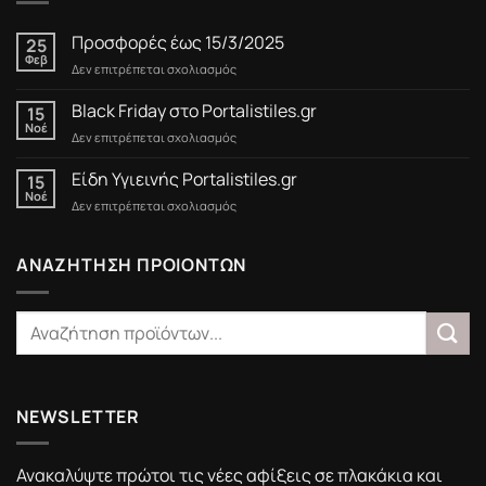
Προσφορές έως 15/3/2025
25
Φεβ
στο
Δεν επιτρέπεται σχολιασμός
Προσφορές
έως
Black Friday στο Portalistiles.gr
15
15/3/2025
Νοέ
στο
Δεν επιτρέπεται σχολιασμός
Black
Friday
Είδη Υγιεινής Portalistiles.gr
15
στο
Νοέ
στο
Δεν επιτρέπεται σχολιασμός
Portalistiles.gr
Είδη
Υγιεινής
Portalistiles.gr
ΑΝΑΖΗΤΗΣΗ ΠΡΟΙΟΝΤΩΝ
NEWSLETTER
Ανακαλύψτε πρώτοι τις νέες αφίξεις σε πλακάκια και