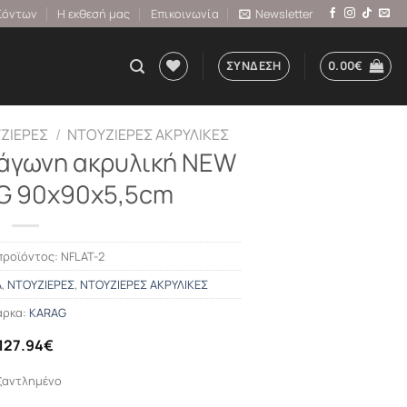
ϊόντων
Η εκθεσή μας
Επικοινωνία
Newsletter
ΣΎΝΔΕΣΗ
0.00
€
ΖΙΕΡΕΣ
/
ΝΤΟΥΖΙΕΡΕΣ ΑΚΡΥΛΙΚΕΣ
άγωνη ακρυλική NEW
G 90x90x5,5cm
προϊόντος:
NFLAT-2
Α
,
ΝΤΟΥΖΙΕΡΕΣ
,
ΝΤΟΥΖΙΕΡΕΣ ΑΚΡΥΛΙΚΕΣ
ρκα:
KARAG
127.94
€
ξαντλημένο