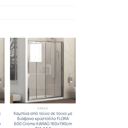
KARAG
ε
Καμπίνα από τοίχο σε τοίχο με
διάφανο κρύσταλλο FLORA
m
600 Cromo KARAG 160x190cm