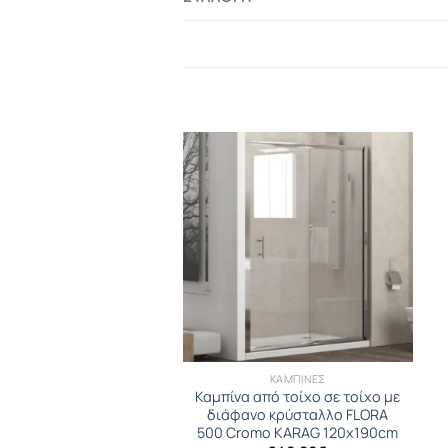
KARAG
ΚΑΜΠΙΝΕΣ
 από τοίχο σε τοίχο με
Καμπίνα από τοίχο σε τοίχο με
 κρύσταλλο FLORA 600
διάφανο κρύσταλλο FLORA
o KARAG 190x190cm
500 Cromo KARAG 120x190cm