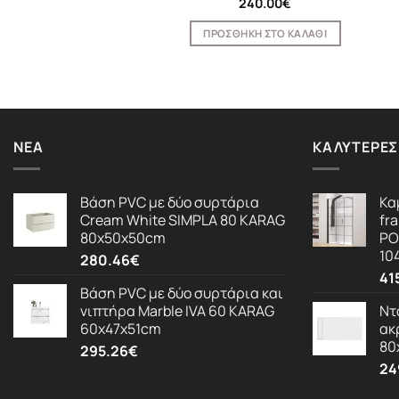
396.16
€
240.00
€
ΟΣΘΉΚΗ ΣΤΟ ΚΑΛΆΘΙ
ΠΡΟΣΘΉΚΗ ΣΤΟ ΚΑΛΆΘΙ
ΝΈΑ
ΚΑΛΎΤΕΡΕΣ
Βάση PVC με δύο συρτάρια
Κα
Cream White SIMPLA 80 KARAG
fr
80x50x50cm
PO
10
280.46
€
41
Βάση PVC με δύο συρτάρια και
νιπτήρα Marble IVA 60 KARAG
Ντ
60x47x51cm
ακ
80
295.26
€
24