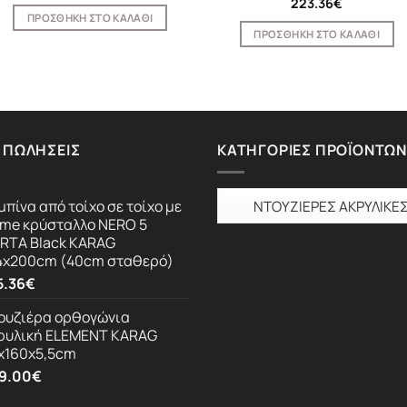
223.36
€
ΠΡΟΣΘΉΚΗ ΣΤΟ ΚΑΛΆΘΙ
ΠΡΟΣΘΉΚΗ ΣΤΟ ΚΑΛΆΘΙ
 ΠΩΛΉΣΕΙΣ
ΚΑΤΗΓΟΡΊΕΣ ΠΡΟΪΌΝΤΩΝ
μπίνα από τοίχο σε τοίχο με
ame κρύσταλλο NERO 5
RTA Black KARAG
4x200cm (40cm σταθερό)
5.36
€
ουζιέρα ορθογώνια
ρυλική ELEMENT KARAG
x160x5,5cm
9.00
€