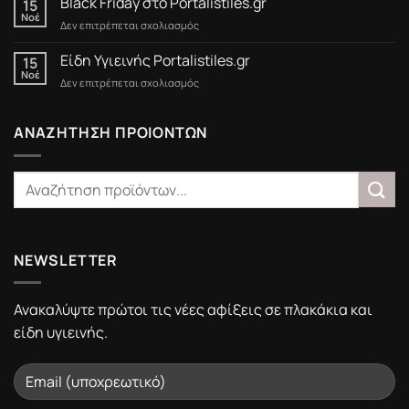
Black Friday στο Portalistiles.gr
15
15/3/2025
Νοέ
στο
Δεν επιτρέπεται σχολιασμός
Black
Friday
Είδη Υγιεινής Portalistiles.gr
15
στο
Νοέ
στο
Δεν επιτρέπεται σχολιασμός
Portalistiles.gr
Είδη
Υγιεινής
Portalistiles.gr
ΑΝΑΖΗΤΗΣΗ ΠΡΟΙΟΝΤΩΝ
NEWSLETTER
Ανακαλύψτε πρώτοι τις νέες αφίξεις σε πλακάκια και
είδη υγιεινής.