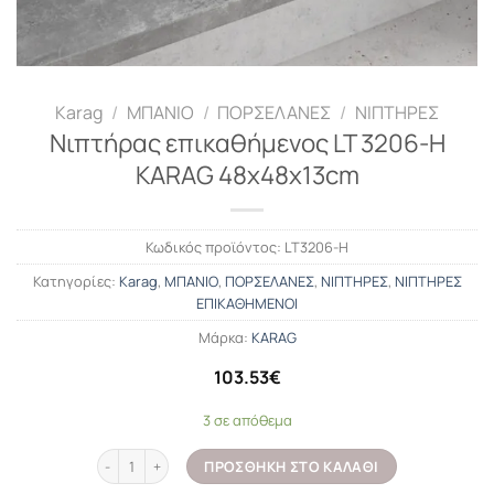
Karag
/
ΜΠΑΝΙΟ
/
ΠΟΡΣΕΛΑΝΕΣ
/
ΝΙΠΤΗΡΕΣ
Νιπτήρας επικαθήμενος LT 3206-H
KARAG 48x48x13cm
Κωδικός προϊόντος:
LT3206-H
Κατηγορίες:
Karag
,
ΜΠΑΝΙΟ
,
ΠΟΡΣΕΛΑΝΕΣ
,
ΝΙΠΤΗΡΕΣ
,
ΝΙΠΤΗΡΕΣ
ΕΠΙΚΑΘΗΜΕΝΟΙ
Μάρκα:
KARAG
103.53
€
3 σε απόθεμα
Νιπτήρας επικαθήμενος LT 3206-H KARAG 48x48x13cm ποσότητ
ΠΡΟΣΘΉΚΗ ΣΤΟ ΚΑΛΆΘΙ