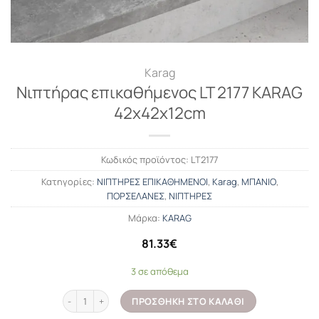
Karag
Νιπτήρας επικαθήμενος LT 2177 KARAG
42x42x12cm
Κωδικός προϊόντος:
LT2177
Κατηγορίες:
ΝΙΠΤΗΡΕΣ ΕΠΙΚΑΘΗΜΕΝΟΙ
,
Karag
,
ΜΠΑΝΙΟ
,
ΠΟΡΣΕΛΑΝΕΣ
,
ΝΙΠΤΗΡΕΣ
Μάρκα:
KARAG
81.33
€
3 σε απόθεμα
Νιπτήρας επικαθήμενος LT 2177 KARAG 42x42x12cm ποσότητα
ΠΡΟΣΘΉΚΗ ΣΤΟ ΚΑΛΆΘΙ