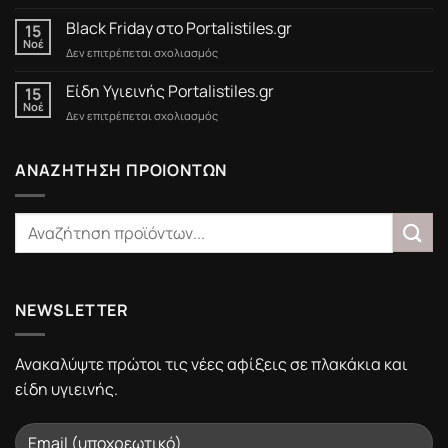
Προσφορές
έως
Black Friday στο Portalistiles.gr
15
15/3/2025
Νοέ
στο
Δεν επιτρέπεται σχολιασμός
Black
Friday
Είδη Υγιεινής Portalistiles.gr
15
στο
Νοέ
στο
Δεν επιτρέπεται σχολιασμός
Portalistiles.gr
Είδη
Υγιεινής
Portalistiles.gr
ΑΝΑΖΗΤΗΣΗ ΠΡΟΙΟΝΤΩΝ
NEWSLETTER
Ανακαλύψτε πρώτοι τις νέες αφίξεις σε πλακάκια και
είδη υγιεινής.