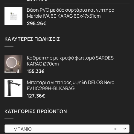
Βάση PVC με δύο συρτάρια και νιπτήρα
Marble IVA 60 KARAG 60x47x51cm
295.26
€
ΚΑΛΎΤΕΡΕΣ ΠΩΛΉΣΕΙΣ
Καθρέπτης με κρυφό φωτισμό SARDES
KARAG Ø70cm
155.33
€
Μπαταρία νιπτήρος υψηλή DELOS Nero
FV11C299H-BL KARAG
127.36
€
ΚΑΤΗΓΟΡΊΕΣ ΠΡΟΪΌΝΤΩΝ
ΜΠΑΝΙΟ
×