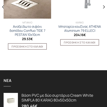
ΜΠΑΝΙΟ
KARAG
Ανοξείδωτο σιφόνι
Μπαταρία κουζίνας ATHENA
δαπέδου Confluo TIDE 7
Aluminium 79 ELLECI
PESTAN 10x10cm
204.16
€
29.53
€
ΠΡΟΣΘΉΚΗ ΣΤΟ ΚΑΛΆΘΙ
ΠΡΟΣΘΉΚΗ ΣΤΟ ΚΑΛΆΘΙ
ΝΈΑ
Βάση PVC με δύο συρτάρια Cream White
SIMPLA 80 KARAG 80x50x50cm
280.46
€