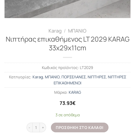
Karag
/
ΜΠΑΝΙΟ
Νιπτήρας επικαθήμενος LT 2029 KARAG
33x29x11cm
Κωδικός προϊόντος:
LT2029
Κατηγορίες:
Karag
,
ΜΠΑΝΙΟ
,
ΠΟΡΣΕΛΑΝΕΣ
,
ΝΙΠΤΗΡΕΣ
,
ΝΙΠΤΗΡΕΣ
ΕΠΙΚΑΘΗΜΕΝΟΙ
Μάρκα:
KARAG
73.93
€
3 σε απόθεμα
Νιπτήρας επικαθήμενος LT 2029 KARAG 33x29x11cm ποσότητα
ΠΡΟΣΘΉΚΗ ΣΤΟ ΚΑΛΆΘΙ