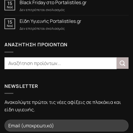
έως
Black Friday στο Portalistiles.gr
15
15/3/2025
Νοέ
στο
Δεν επιτρέπεται σχολιασμός
Black
Friday
Είδη Υγιεινής Portalistiles.gr
15
στο
Νοέ
στο
Δεν επιτρέπεται σχολιασμός
Portalistiles.gr
Είδη
Υγιεινής
Portalistiles.gr
ΑΝΑΖΗΤΗΣΗ ΠΡΟΙΟΝΤΩΝ
NEWSLETTER
Ανακαλύψτε πρώτοι τις νέες αφίξεις σε πλακάκια και
είδη υγιεινής.