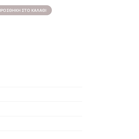
 EGO 480 Titanium 73 ELLECI 100x50cm ποσότητα
ΠΡΟΣΘΉΚΗ ΣΤΟ ΚΑΛΆΘΙ