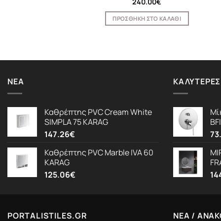
287.36
€
240.00
€
ΟΣΘΉΚΗ ΣΤΟ ΚΑΛΆΘΙ
ΠΡΟΣΘΉΚΗ ΣΤΟ ΚΑΛΆΘΙ
ΝΈΑ
ΚΑΛΎΤΕΡΕΣ
Καθρέπτης PVC Cream White
Μί
SIMPLA 75 KARAG
BF
147.26
€
73
Καθρέπτης PVC Marble IVA 60
MI
KARAG
FR
125.06
€
14
PORTALISTILES.GR
ΝΕΑ / ΑΝΑΚ