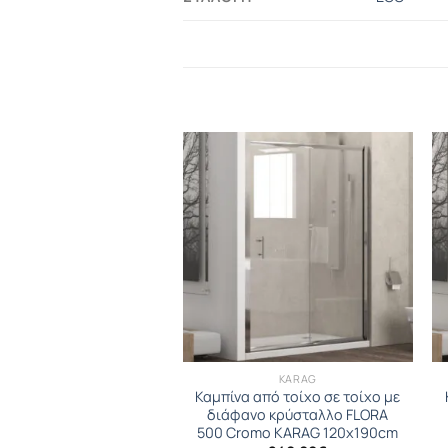
ΚΑΜΠΙΝΕΣ
KARAG
 από τοίχο σε τοίχο με
Καμπίνα από τοίχο σε τοίχο με
νο κρύσταλλο FLORA
διάφανο κρύσταλλο FLORA
omo KARAG 150x190cm
500 Cromo KARAG 120x190cm