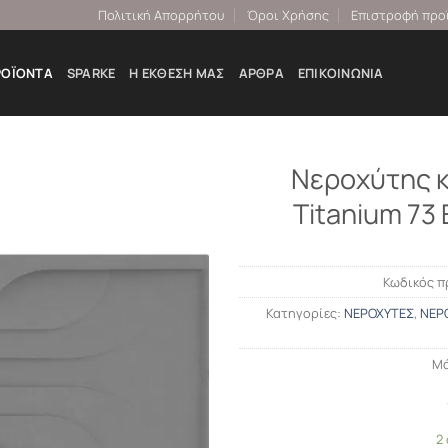
Πολιτική Απορρήτου
Όροι Χρήσης
Επιστροφή προ
ΡΟΪΌΝΤΑ
SPARKE
Η ΕΚΘΕΣΉ ΜΑΣ
ΆΡΘΡΑ
ΕΠΙΚΟΙΝΩΝΊΑ
Νεροχύτης κ
Titanium 73
Κωδικός π
Κατηγορίες:
ΝΕΡΟΧΥΤΕΣ
,
ΝΕΡ
Μά
2