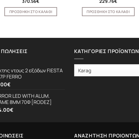
370.56
€
229.76
€
ΠΡΟΣΘΉΚΗ ΣΤΟ ΚΑΛΆΘΙ
ΠΡΟΣΘΉΚΗ ΣΤΟ ΚΑΛΆΘΙ
 ΠΩΛΉΣΕΙΣ
ΚΑΤΗΓΟΡΊΕΣ ΠΡΟΪΌΝΤΩΝ
κτης ντους 2 εξόδων FIESTA
I7P FERRO
.00
€
RROR LED WITH ALUM.
AME 8MM 70Φ [RODEZ]
4.00
€
ΟΙΝΩΣΕΙΣ
ΑΝΑΖΗΤΗΣΗ ΠΡΟΙΟΝΤΩ