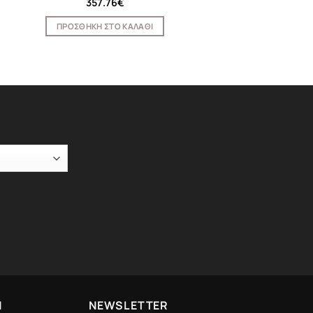
357.76
€
ΠΡΟΣΘΉΚΗ ΣΤΟ ΚΑΛΆΘΙ
Ν
NEWSLETTER