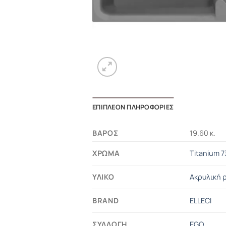
ΕΠΙΠΛΈΟΝ ΠΛΗΡΟΦΟΡΊΕΣ
ΒΆΡΟΣ
19.60 κ.
ΧΡΏΜΑ
Titanium 7
ΥΛΙΚΌ
Ακρυλική ρ
BRAND
ELLECI
ΣΥΛΛΟΓΉ
EGO