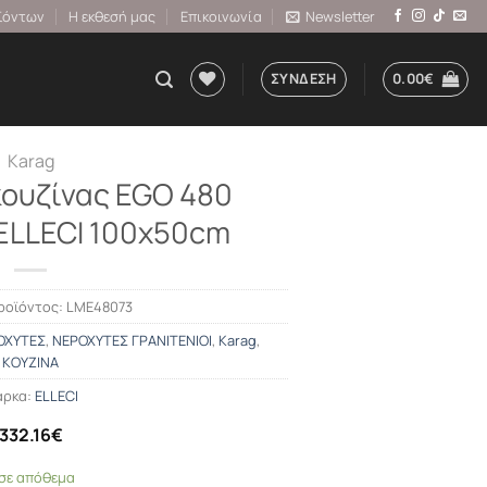
ϊόντων
Η εκθεσή μας
Επικοινωνία
Newsletter
ΣΎΝΔΕΣΗ
0.00
€
Karag
ουζίνας EGO 480
 ELLECI 100x50cm
ροϊόντος:
LME48073
ΟΧΥΤΕΣ
,
ΝΕΡΟΧΥΤΕΣ ΓΡΑΝΙΤΕΝΙΟΙ
,
Karag
,
ΚΟΥΖΙΝΑ
ρκα:
ELLECI
332.16
€
 σε απόθεμα