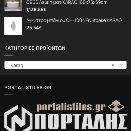
C966 Λευκή ματ KARAG 160x75x59cm
1,138.56
€
Άγκιστρο μπάνιου CH-1004 Fruitcake KARAG
25.54
€
ΚΑΤΗΓΟΡΊΕΣ ΠΡΟΪΌΝΤΩΝ
Karag
×
PORTALISTILES.GR