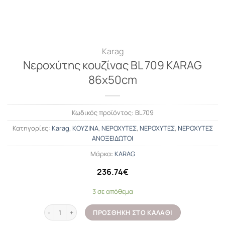
Karag
Νεροχύτης κουζίνας BL 709 KARAG
86x50cm
Κωδικός προϊόντος:
BL709
Κατηγορίες:
Karag
,
ΚΟΥΖΙΝΑ
,
ΝΕΡΟΧΥΤΕΣ
,
ΝΕΡΟΧΥΤΕΣ
,
ΝΕΡΟΧΥΤΕΣ
ΑΝΟΞΕΙΔΩΤΟΙ
Μάρκα:
KARAG
236.74
€
3 σε απόθεμα
Νεροχύτης κουζίνας BL 709 KARAG 86x50cm ποσότητα
ΠΡΟΣΘΉΚΗ ΣΤΟ ΚΑΛΆΘΙ