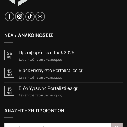
ΝΕΑ / ΑΝΑΚΟΙΝΩΣΕΙΣ
Προσφορές έως 15/3/2025
25
Φεβ
στο
Δεν επιτρέπεται σχολιασμός
Προσφορές
έως
Black Friday στο Portalistiles.gr
15
15/3/2025
Νοέ
στο
Δεν επιτρέπεται σχολιασμός
Black
Friday
Είδη Υγιεινής Portalistiles.gr
15
στο
Νοέ
στο
Δεν επιτρέπεται σχολιασμός
Portalistiles.gr
Είδη
Υγιεινής
Portalistiles.gr
ΑΝΑΖΗΤΗΣΗ ΠΡΟΙΟΝΤΩΝ