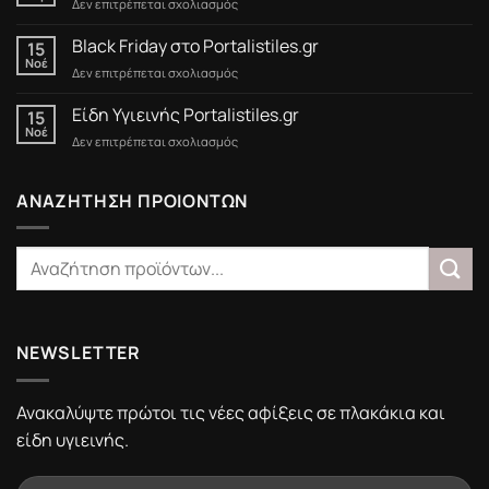
στο
Δεν επιτρέπεται σχολιασμός
Προσφορές
έως
Black Friday στο Portalistiles.gr
15
15/3/2025
Νοέ
στο
Δεν επιτρέπεται σχολιασμός
Black
Friday
Είδη Υγιεινής Portalistiles.gr
15
στο
Νοέ
στο
Δεν επιτρέπεται σχολιασμός
Portalistiles.gr
Είδη
Υγιεινής
Portalistiles.gr
ΑΝΑΖΗΤΗΣΗ ΠΡΟΙΟΝΤΩΝ
NEWSLETTER
Ανακαλύψτε πρώτοι τις νέες αφίξεις σε πλακάκια και
είδη υγιεινής.