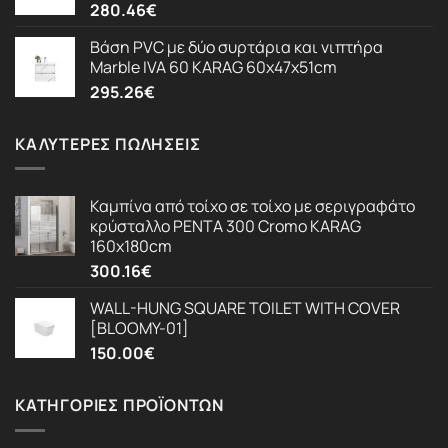
280.46
€
Βάση PVC με δύο συρτάρια και νιπτήρα
Marble IVA 60 KARAG 60x47x51cm
295.26
€
ΚΑΛΎΤΕΡΕΣ ΠΩΛΉΣΕΙΣ
Καμπίνα από τοίχο σε τοίχο με σεριγραφάτο
κρύσταλλο PENTA 300 Cromo KARAG
160x180cm
300.16
€
WALL-HUNG SQUARE TOILET WITH COVER
[BLOOMY-01]
150.00
€
ΚΑΤΗΓΟΡΊΕΣ ΠΡΟΪΌΝΤΩΝ