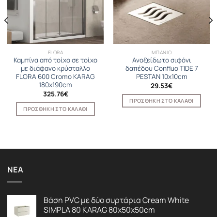
FLORA
ΜΠΑΝΙΟ
Καμπίνα από τοίχο σε τοίχο
Ανοξείδωτο σιφόνι
με διάφανο κρύσταλλο
δαπέδου Confluo TIDE 7
FLORA 600 Cromo KARAG
PESTAN 10x10cm
180x190cm
29.53
€
325.76
€
ΠΡΟΣΘΉΚΗ ΣΤΟ ΚΑΛΆΘΙ
ΠΡΟΣΘΉΚΗ ΣΤΟ ΚΑΛΆΘΙ
ΝΈΑ
Βάση PVC με δύο συρτάρια Cream White
SIMPLA 80 KARAG 80x50x50cm