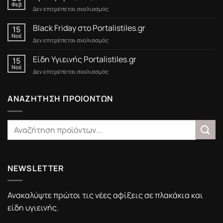
Φεβ
στο
Δεν επιτρέπεται σχολιασμός
Προσφορές
έως
Black Friday στο Portalistiles.gr
15
15/3/2025
Νοέ
στο
Δεν επιτρέπεται σχολιασμός
Black
Friday
Είδη Υγιεινής Portalistiles.gr
15
στο
Νοέ
στο
Δεν επιτρέπεται σχολιασμός
Portalistiles.gr
Είδη
Υγιεινής
Portalistiles.gr
ΑΝΑΖΗΤΗΣΗ ΠΡΟΙΟΝΤΩΝ
NEWSLETTER
Ανακαλύψτε πρώτοι τις νέες αφίξεις σε πλακάκια και
είδη υγιεινής.