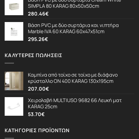
SIMPLA 80 KARAG 80x50x50cm
280.46
€
Βάση PVC με δύο συρτάρια και νιπτήρα
Marble IVA 60 KARAG 60x47x51cm
295.26
€
ΚΑΛΎΤΕΡΕΣ ΠΩΛΉΣΕΙΣ
Καμπίνα από τοίχο σε τοίχο με διάφανο
κρύσταλλο ON 400 KARAG 130x195cm
207.00
€
Χειρολαβή MULTIUSO 9682 66 Λευκή ματ
KARAG 25cm
53.70
€
ΚΑΤΗΓΟΡΊΕΣ ΠΡΟΪΌΝΤΩΝ