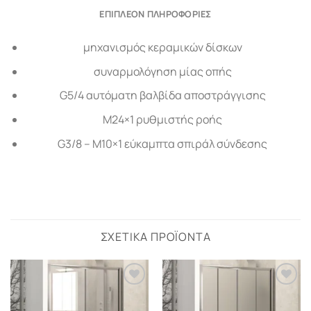
ΕΠΙΠΛΈΟΝ ΠΛΗΡΟΦΟΡΊΕΣ
μηχανισμός κεραμικών δίσκων
συναρμολόγηση μίας οπής
G5/4 αυτόματη βαλβίδα αποστράγγισης
M24×1 ρυθμιστής ροής
G3/8 – M10×1 εύκαμπτα σπιράλ σύνδεσης
ΣΧΕΤΙΚΆ ΠΡΟΪΌΝΤΑ