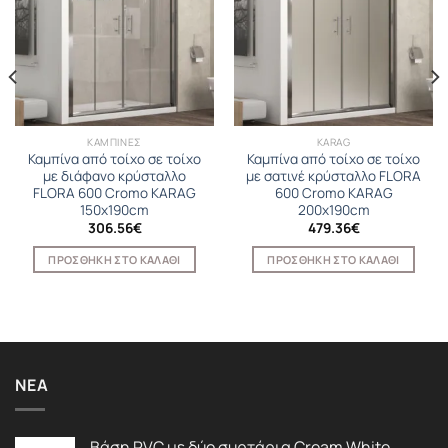
ΚΑΜΠΙΝΕΣ
KARAG
Καμπίνα από τοίχο σε τοίχο
Καμπίνα από τοίχο σε τοίχο
με διάφανο κρύσταλλο
με σατινέ κρύσταλλο FLORA
FLORA 600 Cromo KARAG
600 Cromo KARAG
150x190cm
200x190cm
306.56
€
479.36
€
ΠΡΟΣΘΉΚΗ ΣΤΟ ΚΑΛΆΘΙ
ΠΡΟΣΘΉΚΗ ΣΤΟ ΚΑΛΆΘΙ
ΝΈΑ
Βάση PVC με δύο συρτάρια Cream White