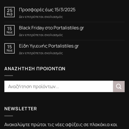
Προσφορές έως 15/3/2025
25
Φεβ
στο
Δεν επιτρέπεται σχολιασμός
Προσφορές
έως
Black Friday στο Portalistiles.gr
15
15/3/2025
Νοέ
στο
Δεν επιτρέπεται σχολιασμός
Black
Friday
Είδη Υγιεινής Portalistiles.gr
15
στο
Νοέ
στο
Δεν επιτρέπεται σχολιασμός
Portalistiles.gr
Είδη
Υγιεινής
Portalistiles.gr
ΑΝΑΖΗΤΗΣΗ ΠΡΟΙΟΝΤΩΝ
NEWSLETTER
Ανακαλύψτε πρώτοι τις νέες αφίξεις σε πλακάκια και