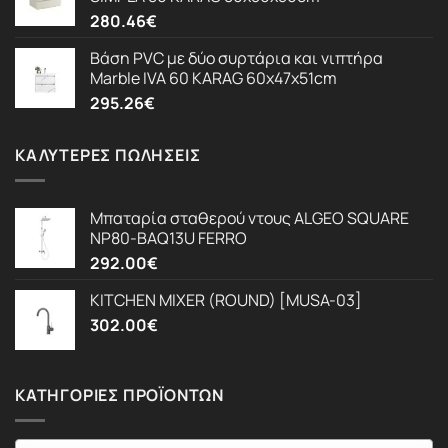
280.46
€
Βάση PVC με δύο συρτάρια και νιπτήρα
Marble IVA 60 KARAG 60x47x51cm
295.26
€
ΚΑΛΎΤΕΡΕΣ ΠΩΛΉΣΕΙΣ
Μπαταρία σταθερού ντους ALGEO SQUARE
NP80-BAQ13U FERRO
292.00
€
KITCHEN MIXER (ROUND) [MUSA-03]
302.00
€
ΚΑΤΗΓΟΡΊΕΣ ΠΡΟΪΌΝΤΩΝ