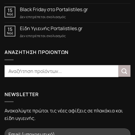
Προσφορές
έως
Black Friday στο Portalistiles.gr
15
15/3/2025
Νοέ
στο
Δεν επιτρέπεται σχολιασμός
Black
Friday
Είδη Υγιεινής Portalistiles.gr
15
στο
Νοέ
στο
Δεν επιτρέπεται σχολιασμός
Portalistiles.gr
Είδη
Υγιεινής
Portalistiles.gr
ΑΝΑΖΗΤΗΣΗ ΠΡΟΙΟΝΤΩΝ
NEWSLETTER
Ανακαλύψτε πρώτοι τις νέες αφίξεις σε πλακάκια και
είδη υγιεινής.