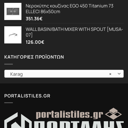
Νεροχύτης κουζίνας EGO 450 Titanium 73
ELLECI 86x50cm
351.36
€
WALL BASIN/BATH MIXER WITH SPOUT [MUSA-
07]
126.00
€
ΚΑΤΗΓΟΡΊΕΣ ΠΡΟΪΌΝΤΩΝ
Karag
×
PORTALISTILES.GR