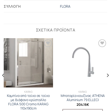
ΣΥΛΛΟΓΉ
FLORA
ΣΧΕΤΙΚΆ ΠΡΟΪΌΝΤΑ
KARAG
KARAG
Καμπίνα από τοίχο σε τοίχο
Μπαταρία κουζίνας ATHENA
με διάφανο κρύσταλλο
Aluminium 79 ELLECI
FLORA 500 Cromo KARAG
204.16
€
110x190cm