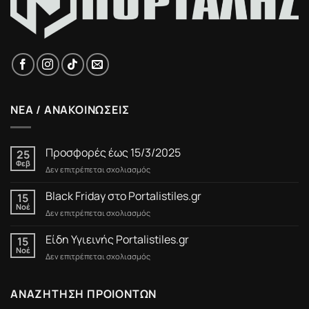
ΝΕΑ / ΑΝΑΚΟΙΝΩΣΕΙΣ
Προσφορές έως 15/3/2025
25
Φεβ
στο
Δεν επιτρέπεται σχολιασμός
Προσφορές
έως
Black Friday στο Portalistiles.gr
15
15/3/2025
Νοέ
στο
Δεν επιτρέπεται σχολιασμός
Black
Friday
Είδη Υγιεινής Portalistiles.gr
15
στο
Νοέ
στο
Δεν επιτρέπεται σχολιασμός
Portalistiles.gr
Είδη
Υγιεινής
Portalistiles.gr
ΑΝΑΖΗΤΗΣΗ ΠΡΟΙΟΝΤΩΝ