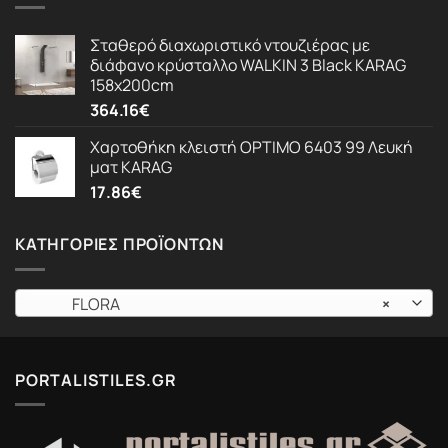
Σταθερό διαχωριστικό ντουζιέρας με
διάφανο κρύσταλλο WALKIN 3 Black KARAG
158x200cm
364.16
€
Χαρτοθήκη κλειστή OPTIMO 6403 99 Λευκή
ματ KARAG
17.86
€
ΚΑΤΗΓΟΡΊΕΣ ΠΡΟΪΌΝΤΩΝ
FLORA
×
PORTALISTILES.GR