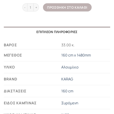
Καμπίνα μπανιέρας από τοίχο σε τοίχο με διάφανο κρύσταλλο 
ΠΡΟΣΘΉΚΗ ΣΤΟ ΚΑΛΆΘΙ
ΕΠΙΠΛΈΟΝ ΠΛΗΡΟΦΟΡΊΕΣ
ΒΆΡΟΣ
33.00 κ.
ΜΈΓΕΘΟΣ
160 cm x 1480mm
ΥΛΙΚΌ
Αλουμίνιο
BRAND
KARAG
ΔΙΑΣΤΆΣΕΙΣ
160 cm
ΕΊΔΟΣ ΚΑΜΠΊΝΑΣ
Συρόμενη