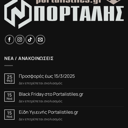
ΝΕΑ / ΑΝΑΚΟΙΝΩΣΕΙΣ
Προσφορές έως 15/3/2025
25
Φεβ
στο
Δεν επιτρέπεται σχολιασμός
Προσφορές
έως
Black Friday στο Portalistiles.gr
15
15/3/2025
Νοέ
στο
Δεν επιτρέπεται σχολιασμός
Black
Friday
Είδη Υγιεινής Portalistiles.gr
15
στο
Νοέ
στο
Δεν επιτρέπεται σχολιασμός
Portalistiles.gr
Είδη