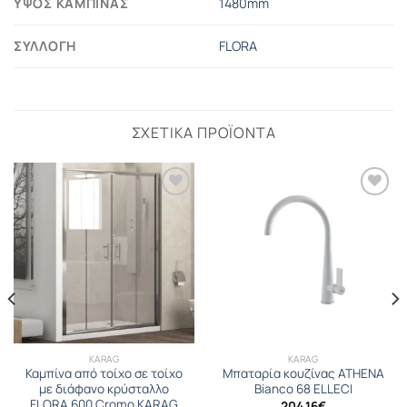
ΎΨΟΣ ΚΑΜΠΊΝΑΣ
1480mm
ΣΥΛΛΟΓΉ
FLORA
ΣΧΕΤΙΚΆ ΠΡΟΪΌΝΤΑ
KARAG
KARAG
Καμπίνα από τοίχο σε τοίχο
Μπαταρία κουζίνας ATHENA
με διάφανο κρύσταλλο
Bianco 68 ELLECI
FLORA 600 Cromo KARAG
204.16
€