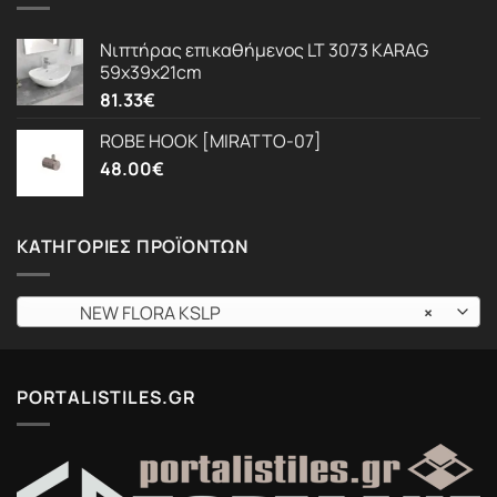
Νιπτήρας επικαθήμενος LT 3073 KARAG
59x39x21cm
81.33
€
ROBE HOOK [MIRATTO-07]
48.00
€
ΚΑΤΗΓΟΡΊΕΣ ΠΡΟΪΌΝΤΩΝ
NEW FLORA KSLP
×
PORTALISTILES.GR