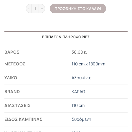
Καμπίνα από τοίχο σε τοίχο με fabric κρύσταλλο NEW FLORA 5
ΠΡΟΣΘΉΚΗ ΣΤΟ ΚΑΛΆΘΙ
ΕΠΙΠΛΈΟΝ ΠΛΗΡΟΦΟΡΊΕΣ
ΒΆΡΟΣ
30.00 κ.
ΜΈΓΕΘΟΣ
110 cm x 1800mm
ΥΛΙΚΌ
Αλουμίνιο
BRAND
KARAG
ΔΙΑΣΤΆΣΕΙΣ
110 cm
ΕΊΔΟΣ ΚΑΜΠΊΝΑΣ
Συρόμενη