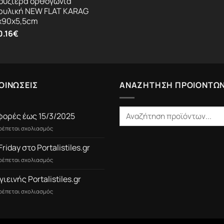
ουζιέρα ορθογώνια
ρυλική NEW FLAT KARAG
x90x5,5cm
0.16
€
ΟΙΝΩΣΕΙΣ
ΑΝΑΖΗΤΗΣΗ ΠΡΟΙΟΝΤΩ
ορές έως 15/3/2025
στο
τρέπεται σχολιασμός
Προσφορές
έως
Friday στο Portalistiles.gr
15/3/2025
στο
τρέπεται σχολιασμός
Black
Friday
γιεινής Portalistiles.gr
στο
στο
τρέπεται σχολιασμός
Portalistiles.gr
Είδη
Υγιεινής
Portalistiles.gr