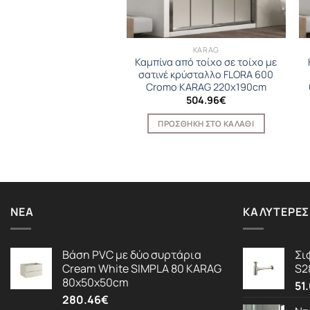
FLORA S-10A
KARAG
 από τοίχο σε τοίχο με
Καμπίνα από τοίχο σε τοίχο με
νο κρύσταλλο FLORA
σατινέ κρύσταλλο FLORA 600
omo KARAG 120x190cm
Cromo KARAG 220x190cm
240.00
€
504.96
€
ΟΣΘΉΚΗ ΣΤΟ ΚΑΛΆΘΙ
ΠΡΟΣΘΉΚΗ ΣΤΟ ΚΑΛΆΘΙ
ΝΈΑ
ΚΑΛΎΤΕΡΕΣ
Βάση PVC με δύο συρτάρια
Σι
Cream White SIMPLA 80 KARAG
S2
80x50x50cm
51
280.46
€