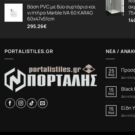
Ντ
Βάση PVC με δύο συρτάρια και
ακ
νιπτήρα Marble IVA 60 KARAG
75
60x47x51cm
14
295.26
€
PORTALISTILES.GR
ΝΕΑ / ΑΝΑΚ
Προσφ
25
Φεβ
Δεν επι
Black 
15
Νοέ
Δεν επι
Είδη Υ
15
Νοέ
Δεν επι