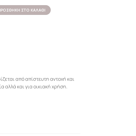
αρωτό RETI 9631 Χρωμέ KARAG 15x15x3cm ποσότητα
ΠΡΟΣΘΉΚΗ ΣΤΟ ΚΑΛΆΘΙ
ίζεται από απίστευτη αντοχή και
α αλλά και για οικιακή χρήση.