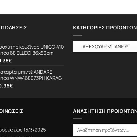
 ΠΩΛΉΣΕΙΣ
ΚΑΤΗΓΟΡΊΕΣ ΠΡΟΪΌΝΤΩΝ
ροχύτης κουζίνας UNICO 410
anco 68 ELLECI 86x50cm
9.36
€
αταρία μπιντέ ANDARE
anco WNW468073PH KARAG
0.96
€
ΟΙΝΩΣΕΙΣ
ΑΝΑΖΗΤΗΣΗ ΠΡΟΙΟΝΤΩ
ορές έως 15/3/2025
στο