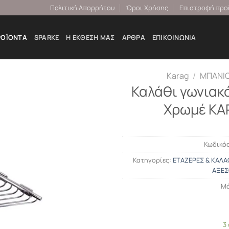
Πολιτική Απορρήτου
Όροι Χρήσης
Επιστροφή προ
ΡΟΪΌΝΤΑ
SPARKE
Η ΕΚΘΕΣΉ ΜΑΣ
ΆΡΘΡΑ
ΕΠΙΚΟΙΝΩΝΊΑ
Karag
/
ΜΠΑΝΙ
Καλάθι γωνιακ
Χρωμέ KA
Κωδικός
Κατηγορίες:
ΕΤΑΖΕΡΕΣ & ΚΑΛΑ
ΑΞΕΣ
Μά
3