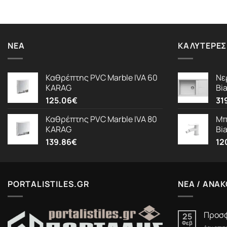
ΝΈΑ
ΚΑΛΎΤΕΡΕΣ
Καθρέπτης PVC Marble IVA 60
Νε
KARAG
Bi
125.06
€
31
Καθρέπτης PVC Marble IVA 80
Μπ
KARAG
Bi
139.86
€
12
PORTALISTILES.GR
ΝΕΑ / ΑΝΑΚ
Προσφ
25
Φεβ