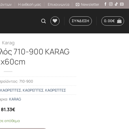
ϊόντων
Η εκθεσή μας
Επικοινωνία
Newsletter
ΣΎΝΔΕΣΗ
0.00
€
Karag
λός 710-900 KARAG
0x60cm
προϊόντος:
710-900
,
ΚΑΘΡΕΠΤΕΣ
,
ΚΑΘΡΕΠΤΕΣ
,
ΚΑΘΡΕΠΤΕΣ
ρκα:
KARAG
81.33
€
 σε απόθεμα