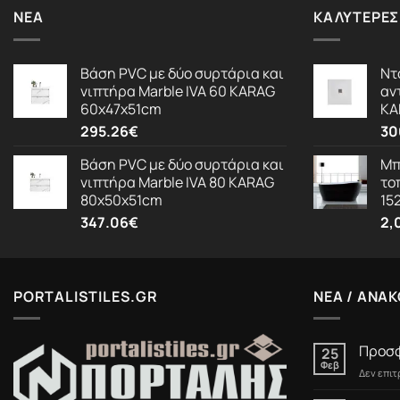
ΝΈΑ
ΚΑΛΎΤΕΡΕΣ
Βάση PVC με δύο συρτάρια και
Ντ
νιπτήρα Marble IVA 60 KARAG
αν
60x47x51cm
KA
295.26
€
30
Βάση PVC με δύο συρτάρια και
Μπ
νιπτήρα Marble IVA 80 KARAG
το
80x50x51cm
15
347.06
€
2,
PORTALISTILES.GR
ΝΕΑ / ΑΝΑΚ
Προσφ
25
Φεβ
Δεν επι