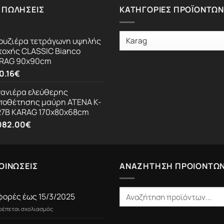
 ΠΩΛΉΣΕΙΣ
ΚΑΤΗΓΟΡΊΕΣ ΠΡΟΪΌΝΤΩΝ
ουζιέρα τετράγωνη υψηλής
τοχής CLASSIC Bianco
RAG 90x90cm
0.16
€
ανιέρα ελεύθερης
ποθέτησης μαύρη ATENA K-
27B KARAG 170x80x68cm
082.00
€
ΟΙΝΩΣΕΙΣ
ΑΝΑΖΗΤΗΣΗ ΠΡΟΙΟΝΤΩ
ορές έως 15/3/2025
στο
τρέπεται σχολιασμός
Προσφορές