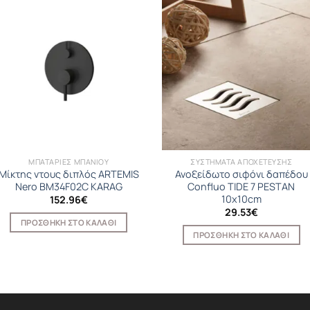
ΜΠΑΤΑΡΙΕΣ ΜΠΑΝΙΟΥ
ΣΥΣΤΗΜΑΤΑ ΑΠΟΧΕΤΕΥΣΗΣ
Μίκτης ντους διπλός ARTEMIS
Ανοξείδωτο σιφόνι δαπέδου
Nero BM34F02C KARAG
Confluo TIDE 7 PESTAN
10x10cm
152.96
€
29.53
€
ΠΡΟΣΘΉΚΗ ΣΤΟ ΚΑΛΆΘΙ
ΠΡΟΣΘΉΚΗ ΣΤΟ ΚΑΛΆΘΙ