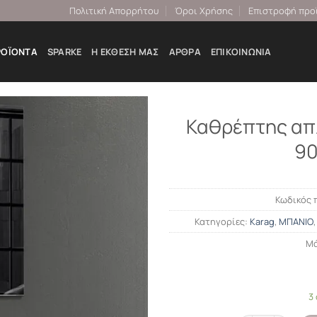
Πολιτική Απορρήτου
Όροι Χρήσης
Επιστροφή προ
ΡΟΪΌΝΤΑ
SPARKE
Η ΕΚΘΕΣΉ ΜΑΣ
ΆΡΘΡΑ
ΕΠΙΚΟΙΝΩΝΊΑ
Καθρέπτης απ
9
Κωδικός 
Κατηγορίες:
Karag
,
ΜΠΑΝΙΟ
Μά
3