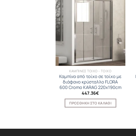
GRANITEK B
ΚΑΜΠΙΝΕΣ ΤΟΙΧΟ - ΤΟΙΧΟ
ρία κουζίνας ATHENA
Καμπίνα από τοίχο σε τοίχο με
Cromato ELLECI
διάφανο κρύσταλλο FLORA
600 Cromo KARAG 220x190cm
223.36
€
447.36
€
ΟΣΘΉΚΗ ΣΤΟ ΚΑΛΆΘΙ
ΠΡΟΣΘΉΚΗ ΣΤΟ ΚΑΛΆΘΙ