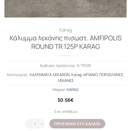
Karag
Κάλυμμα λεκάνης πισωστ. AMFIPOLIS
ROUND TR 125P KARAG
Κωδικός προϊόντος:
S-TR125
Κατηγορίες:
ΚΑΛΥΜΜΑΤΑ ΛΕΚΑΝΩΝ
,
Karag
,
ΜΠΑΝΙΟ
,
ΠΟΡΣΕΛΑΝΕΣ
,
ΛΕΚΑΝΕΣ
Μάρκα:
KARAG
50.56
€
3 σε απόθεμα
Κάλυμμα λεκάνης πισωστ. AMFIPOLIS ROUND TR 125P KARAG πο
ΠΡΟΣΘΉΚΗ ΣΤΟ ΚΑΛΆΘΙ