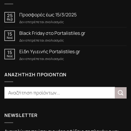
Προσφορές έως 15/3/2025
25
Φεβ
στο
Δεν επιτρέπεται σχολιασμός
Προσφορές
έως
Black Friday στο Portalistiles.gr
15
15/3/2025
Νοέ
στο
Δεν επιτρέπεται σχολιασμός
Black
Friday
Είδη Υγιεινής Portalistiles.gr
15
στο
Νοέ
στο
Δεν επιτρέπεται σχολιασμός
Portalistiles.gr
Είδη
Υγιεινής
Portalistiles.gr
ΑΝΑΖΗΤΗΣΗ ΠΡΟΙΟΝΤΩΝ
NEWSLETTER