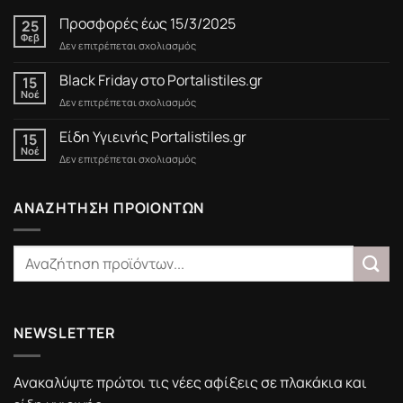
Προσφορές έως 15/3/2025
25
Φεβ
στο
Δεν επιτρέπεται σχολιασμός
Προσφορές
έως
Black Friday στο Portalistiles.gr
15
15/3/2025
Νοέ
στο
Δεν επιτρέπεται σχολιασμός
Black
Friday
Είδη Υγιεινής Portalistiles.gr
15
στο
Νοέ
στο
Δεν επιτρέπεται σχολιασμός
Portalistiles.gr
Είδη
Υγιεινής
Portalistiles.gr
ΑΝΑΖΗΤΗΣΗ ΠΡΟΙΟΝΤΩΝ
NEWSLETTER
Ανακαλύψτε πρώτοι τις νέες αφίξεις σε πλακάκια και