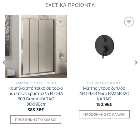
ΣΧΕΤΙΚΆ ΠΡΟΪΌΝΤΑ
ΚΑΜΠΙΝΕΣ ΤΟΙΧΟ - ΤΟΙΧΟ
ΕΝΤΟΙΧΙΣΜΟΥ ΝΤΟΥΣ
Καμπίνα από τοίχο σε τοίχο
Μίκτης ντους διπλός
με σατινέ κρύσταλλο FLORA
ARTEMIS Nero BM34F02C
600 Cromo KARAG
KARAG
180x190cm
152.96
€
383.36
€
ΠΡΟΣΘΉΚΗ ΣΤΟ ΚΑΛΆΘΙ
ΠΡΟΣΘΉΚΗ ΣΤΟ ΚΑΛΆΘΙ