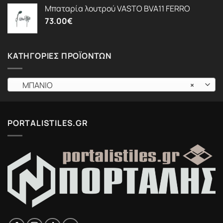
Μπαταρία λουτρού VASTO BVA11 FERRO
73.00
€
ΚΑΤΗΓΟΡΊΕΣ ΠΡΟΪΌΝΤΩΝ
ΜΠΑΝΙΟ
×
PORTALISTILES.GR