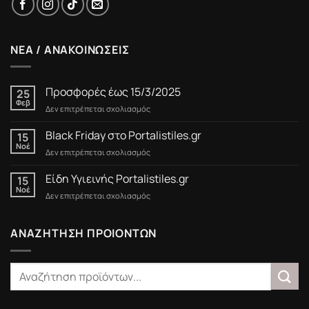
ΝΕΑ / ΑΝΑΚΟΙΝΩΣΕΙΣ
Προσφορές έως 15/3/2025
25
Φεβ
στο
Δεν επιτρέπεται σχολιασμός
Προσφορές
έως
Black Friday στο Portalistiles.gr
15
15/3/2025
Νοέ
στο
Δεν επιτρέπεται σχολιασμός
Black
Friday
Είδη Υγιεινής Portalistiles.gr
15
στο
Νοέ
στο
Δεν επιτρέπεται σχολιασμός
Portalistiles.gr
Είδη
Υγιεινής
Portalistiles.gr
ΑΝΑΖΗΤΗΣΗ ΠΡΟΙΟΝΤΩΝ