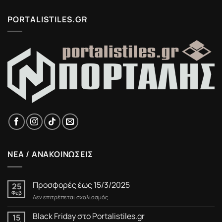
PORTALISTILES.GR
ΝΕΑ / ΑΝΑΚΟΙΝΩΣΕΙΣ
Προσφορές έως 15/3/2025
25
Φεβ
στο
Δεν επιτρέπεται σχολιασμός
Προσφορές
έως
Black Friday στο Portalistiles.gr
15
15/3/2025