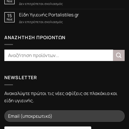
Νοέ
στο
Δεν επιτρέπεται σχολιασμός
Black
Friday
Είδη Υγιεινής Portalistiles.gr
15
στο
Νοέ
στο
Δεν επιτρέπεται σχολιασμός
Portalistiles.gr
Είδη
Υγιεινής
Portalistiles.gr
ΑΝΑΖΗΤΗΣΗ ΠΡΟΙΟΝΤΩΝ
NEWSLETTER
Ανακαλύψτε πρώτοι τις νέες αφίξεις σε πλακάκια και
είδη υγιεινής.