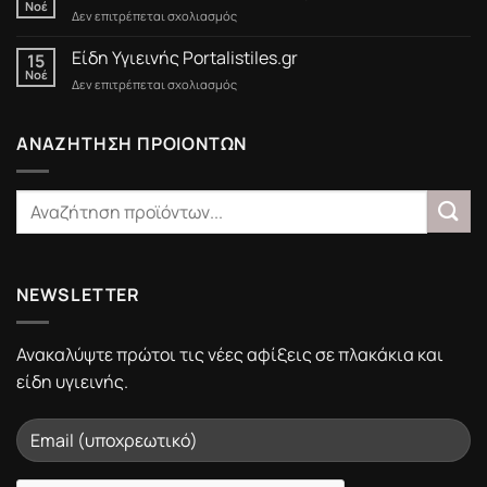
15/3/2025
Νοέ
στο
Δεν επιτρέπεται σχολιασμός
Black
Friday
Είδη Υγιεινής Portalistiles.gr
15
στο
Νοέ
στο
Δεν επιτρέπεται σχολιασμός
Portalistiles.gr
Είδη
Υγιεινής
Portalistiles.gr
ΑΝΑΖΗΤΗΣΗ ΠΡΟΙΟΝΤΩΝ
NEWSLETTER
Ανακαλύψτε πρώτοι τις νέες αφίξεις σε πλακάκια και
είδη υγιεινής.