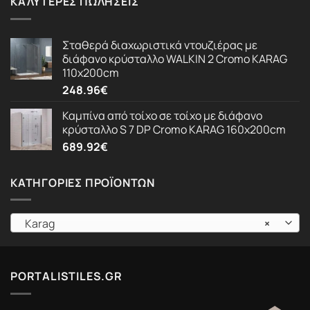
ΚΑΛΎΤΕΡΕΣ ΠΩΛΉΣΕΙΣ
Σταθερά διαχωριστικά ντουζιέρας με
διάφανο κρύσταλλο WALKIN 2 Cromo KARAG
110x200cm
248.96
€
Καμπίνα από τοίχο σε τοίχο με διάφανο
κρύσταλλο S 7 DP Cromo KARAG 160x200cm
689.92
€
ΚΑΤΗΓΟΡΊΕΣ ΠΡΟΪΌΝΤΩΝ
Karag
×
PORTALISTILES.GR