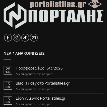
ΝΕΑ / ΑΝΑΚΟΙΝΩΣΕΙΣ
Προσφορές έως 15/3/2025
25
Φεβ
στο
Δεν επιτρέπεται σχολιασμός
Προσφορές
έως
Black Friday στο Portalistiles.gr
15
15/3/2025
Νοέ
στο
Δεν επιτρέπεται σχολιασμός
Black
Friday
Είδη Υγιεινής Portalistiles.gr
15
στο
Νοέ
στο
Δεν επιτρέπεται σχολιασμός
Portalistiles.gr