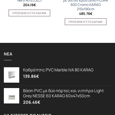
Nero 40 ELLECI
με σατινέ κρύσταλλο FLORA
600 Cromo KARAG
204.16
€
210x190cm
ΠΡΟΣΘΉΚΗ ΣΤΟ ΚΑΛΆΘΙ
485.76
€
ΠΡΟΣΘΉΚΗ ΣΤΟ ΚΑΛΆΘΙ
ΝΈΑ
Καθρέπτης PVC Marble IVA 80 KARAG
139.86
€
Βάση PVC με δύο πόρτες και νιπτήρα Light
Grey NESSE 60 KARAG 60x47x50cm
206.46
€