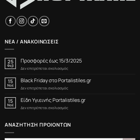
ΝΕΑ / ΑΝΑΚΟΙΝΩΣΕΙΣ
Προσφορές έως 15/3/2025
25
Φεβ
στο
Δεν επιτρέπεται σχολιασμός
Προσφορές
έως
Black Friday στο Portalistiles.gr
15
15/3/2025
Νοέ
στο
Δεν επιτρέπεται σχολιασμός
Black
Friday
Είδη Υγιεινής Portalistiles.gr
15
στο
Νοέ
στο
Δεν επιτρέπεται σχολιασμός
Portalistiles.gr
Είδη
Υγιεινής
Portalistiles.gr
ΑΝΑΖΗΤΗΣΗ ΠΡΟΙΟΝΤΩΝ