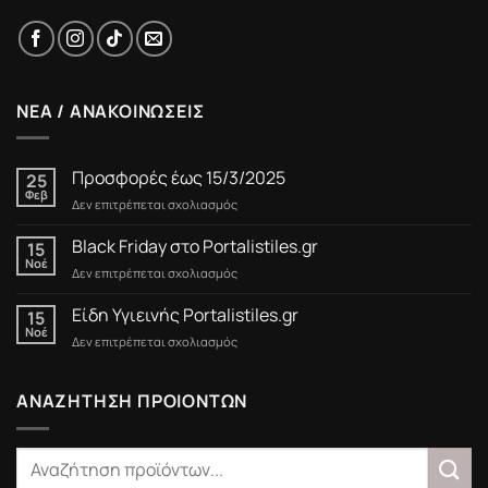
ΝΕΑ / ΑΝΑΚΟΙΝΩΣΕΙΣ
Προσφορές έως 15/3/2025
25
Φεβ
στο
Δεν επιτρέπεται σχολιασμός
Προσφορές
έως
Black Friday στο Portalistiles.gr
15
15/3/2025
Νοέ
στο
Δεν επιτρέπεται σχολιασμός
Black
Friday
Είδη Υγιεινής Portalistiles.gr
15
στο
Νοέ
στο
Δεν επιτρέπεται σχολιασμός
Portalistiles.gr
Είδη
Υγιεινής
Portalistiles.gr
ΑΝΑΖΗΤΗΣΗ ΠΡΟΙΟΝΤΩΝ