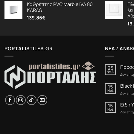
Καθρέπτης PVC Marble IVA 80
Πλ
KARAG
λε
A2
139.86
€
19
PORTALISTILES.GR
ΝΕΑ / ΑΝΑΚ
Προσφ
25
Φεβ
Δεν επι
Black 
15
Νοέ
Δεν επι
Είδη Υ
15
Νοέ
Δεν επι