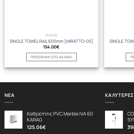
SPARKE
SINGLE TOWEL RAIL 600mm [MIRATTO-05]
SINGLE TOW
154.00
€
ΠΡΟΣΘΉΚΗ ΣΤΟ ΚΑΛΆΘΙ
Π
ΝΈΑ
ΚΑΛΎΤΕΡΕΣ
Καθρέπτης PVC Marble IVA 60
CO
KARAG
SY
125.06
€
39