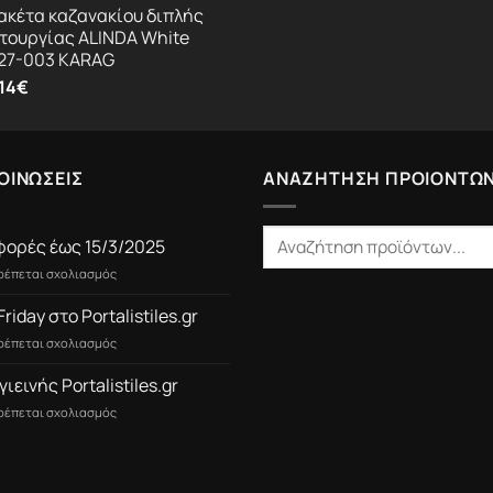
ακέτα καζανακίου διπλής
ιτουργίας ALINDA White
27-003 KARAG
.14
€
ΟΙΝΩΣΕΙΣ
ΑΝΑΖΗΤΗΣΗ ΠΡΟΙΟΝΤΩ
ορές έως 15/3/2025
στο
τρέπεται σχολιασμός
Προσφορές
έως
Friday στο Portalistiles.gr
15/3/2025
στο
τρέπεται σχολιασμός
Black
Friday
γιεινής Portalistiles.gr
στο
στο
τρέπεται σχολιασμός
Portalistiles.gr
Είδη
Υγιεινής
Portalistiles.gr