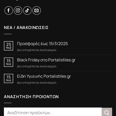
ΝΕΑ / ΑΝΑΚΟΙΝΩΣΕΙΣ
Προσφορές έως 15/3/2025
25
Φεβ
στο
Δεν επιτρέπεται σχολιασμός
Προσφορές
έως
Black Friday στο Portalistiles.gr
15
15/3/2025
Νοέ
στο
Δεν επιτρέπεται σχολιασμός
Black
Friday
Είδη Υγιεινής Portalistiles.gr
15
στο
Νοέ
στο
Δεν επιτρέπεται σχολιασμός
Portalistiles.gr
Είδη
Υγιεινής
Portalistiles.gr
ΑΝΑΖΗΤΗΣΗ ΠΡΟΙΟΝΤΩΝ