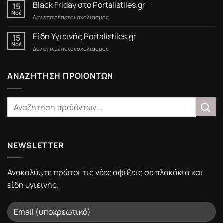
έως
Black Friday στο Portalistiles.gr
15
15/3/2025
Νοέ
στο
Δεν επιτρέπεται σχολιασμός
Black
Friday
Είδη Υγιεινής Portalistiles.gr
15
στο
Νοέ
στο
Δεν επιτρέπεται σχολιασμός
Portalistiles.gr
Είδη
Υγιεινής
Portalistiles.gr
ΑΝΑΖΗΤΗΣΗ ΠΡΟΙΟΝΤΩΝ
NEWSLETTER
Ανακαλύψτε πρώτοι τις νέες αφίξεις σε πλακάκια και
είδη υγιεινής.