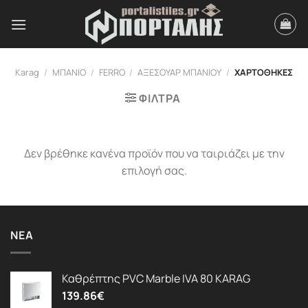
Μετάβαση
στο
περιεχόμενο
Karag
/
ΜΠΑΝΙΟ
/
FERRO
/
ΑΞΕΣΟΥΑΡ ΜΠΑΝΙΟΥ
/
ΧΑΡΤΟΘΗΚΕΣ
ΦΙΛΤΡΑ
Δεν βρέθηκε κανένα προϊόν που να ταιριάζει με την
επιλογή σας.
ΝΈΑ
Καθρέπτης PVC Marble IVA 80 KARAG
139.86
€