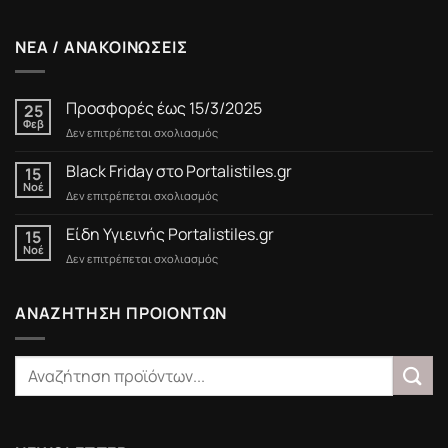
ΝΕΑ / ΑΝΑΚΟΙΝΩΣΕΙΣ
Προσφορές έως 15/3/2025
25
Φεβ
στο
Δεν επιτρέπεται σχολιασμός
Προσφορές
έως
Black Friday στο Portalistiles.gr
15
15/3/2025
Νοέ
στο
Δεν επιτρέπεται σχολιασμός
Black
Friday
Είδη Υγιεινής Portalistiles.gr
15
στο
Νοέ
στο
Δεν επιτρέπεται σχολιασμός
Portalistiles.gr
Είδη
Υγιεινής
Portalistiles.gr
ΑΝΑΖΗΤΗΣΗ ΠΡΟΙΟΝΤΩΝ