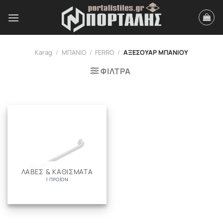
Μετάβαση
στο
περιεχόμενο
Karag
/
ΜΠΑΝΙΟ
/
FERRO
/
ΑΞΕΣΟΥΑΡ ΜΠΑΝΙΟΥ
ΦΙΛΤΡΑ
ΛΑΒΕΣ & ΚΑΘΙΣΜΑΤΑ
1 ΠΡΟΪΌΝ