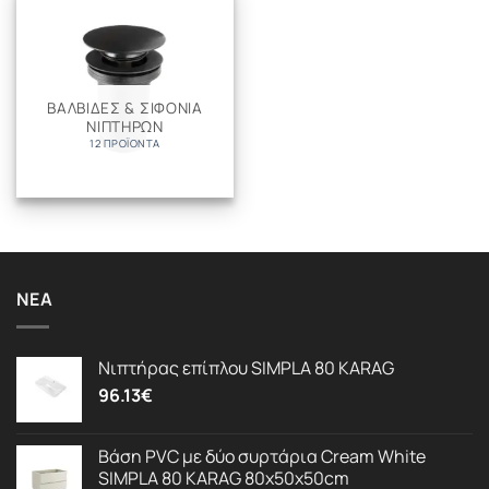
ΒΑΛΒΙΔΕΣ & ΣΙΦΟΝΙΑ
ΝΙΠΤΗΡΩΝ
12 ΠΡΟΪΌΝΤΑ
ΝΈΑ
Νιπτήρας επίπλου SIMPLA 80 KARAG
96.13
€
Βάση PVC με δύο συρτάρια Cream White
SIMPLA 80 KARAG 80x50x50cm