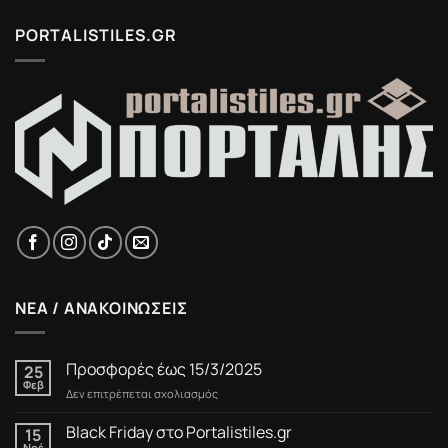
PORTALISTILES.GR
ΝΕΑ / ΑΝΑΚΟΙΝΩΣΕΙΣ
Προσφορές έως 15/3/2025
25
Φεβ
στο
Δεν επιτρέπεται σχολιασμός
Προσφορές
έως
Black Friday στο Portalistiles.gr
15
15/3/2025
Νοέ