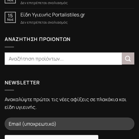
στο
Δεν επιτρέπεται σχολιασμός
Black
Friday
Είδη Υγιεινής Portalistiles.gr
15
στο
Νοέ
στο
Δεν επιτρέπεται σχολιασμός
Portalistiles.gr
Είδη
Υγιεινής
Portalistiles.gr
ΑΝΑΖΗΤΗΣΗ ΠΡΟΙΟΝΤΩΝ
NEWSLETTER
Ανακαλύψτε πρώτοι τις νέες αφίξεις σε πλακάκια και
είδη υγιεινής.