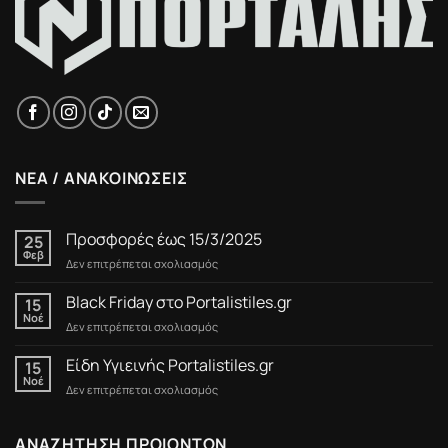
ΝΕΑ / ΑΝΑΚΟΙΝΩΣΕΙΣ
Προσφορές έως 15/3/2025
25
Φεβ
στο
Δεν επιτρέπεται σχολιασμός
Προσφορές
έως
Black Friday στο Portalistiles.gr
15
15/3/2025
Νοέ
στο
Δεν επιτρέπεται σχολιασμός
Black
Friday
Είδη Υγιεινής Portalistiles.gr
15
στο
Νοέ
στο
Δεν επιτρέπεται σχολιασμός
Portalistiles.gr
Είδη
Υγιεινής
Portalistiles.gr
ΑΝΑΖΗΤΗΣΗ ΠΡΟΙΟΝΤΩΝ