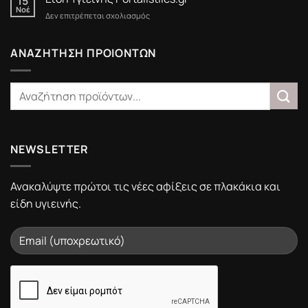
15
στο
Νοέ
στο
Δεν επιτρέπεται σχολιασμός
Portalistiles.gr
Είδη
Υγιεινής
Portalistiles.gr
ΑΝΑΖΗΤΗΣΗ ΠΡΟΙΟΝΤΩΝ
NEWSLETTER
Ανακαλύψτε πρώτοι τις νέες αφίξεις σε πλακάκια και
είδη υγιεινής.