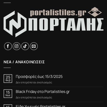
ΝΕΑ / ΑΝΑΚΟΙΝΩΣΕΙΣ
Προσφορές έως 15/3/2025
25
Φεβ
στο
Δεν επιτρέπεται σχολιασμός
Προσφορές
έως
Black Friday στο Portalistiles.gr
15
15/3/2025
Νοέ
στο
Δεν επιτρέπεται σχολιασμός
Black
Friday
Είδη Υγιεινής Portalistiles.gr