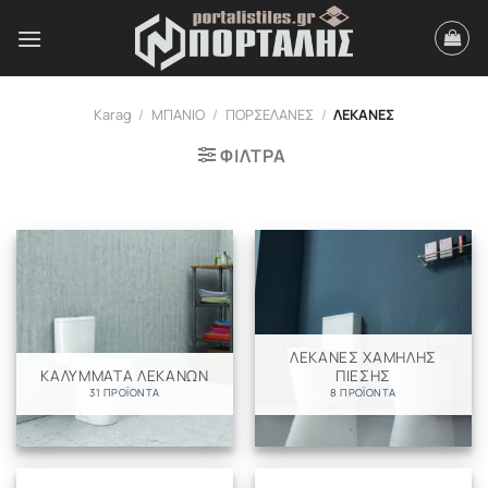
Μετάβαση
στο
περιεχόμενο
Karag
/
ΜΠΑΝΙΟ
/
ΠΟΡΣΕΛΑΝΕΣ
/
ΛΕΚΑΝΕΣ
ΦΙΛΤΡΑ
ΛΕΚΑΝΕΣ ΧΑΜΗΛΗΣ
ΚΑΛΥΜΜΑΤΑ ΛΕΚΑΝΩΝ
ΠΙΕΣΗΣ
31 ΠΡΟΪΌΝΤΑ
8 ΠΡΟΪΌΝΤΑ