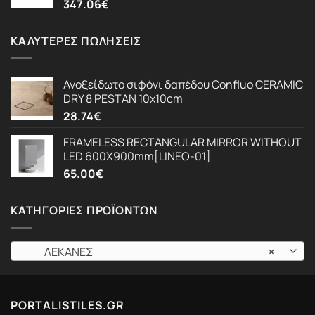
347.06
€
ΚΑΛΎΤΕΡΕΣ ΠΩΛΉΣΕΙΣ
Ανοξείδωτο σιφόνι δαπέδου Confluo CERAMIC
DRY 8 PESTAN 10x10cm
28.74
€
FRAMELESS RECTANGULAR MIRROR WITHOUT
LED 600X900mm[LINEO-01]
65.00
€
ΚΑΤΗΓΟΡΊΕΣ ΠΡΟΪΌΝΤΩΝ
ΛΕΚΑΝΕΣ
×
PORTALISTILES.GR