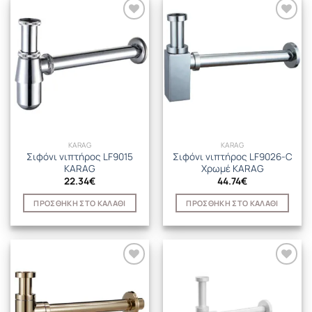
KARAG
KARAG
Σιφόνι νιπτήρος LF9015
Σιφόνι νιπτήρος LF9026-C
KARAG
Χρωμέ KARAG
22.34
€
44.74
€
ΠΡΟΣΘΉΚΗ ΣΤΟ ΚΑΛΆΘΙ
ΠΡΟΣΘΉΚΗ ΣΤΟ ΚΑΛΆΘΙ