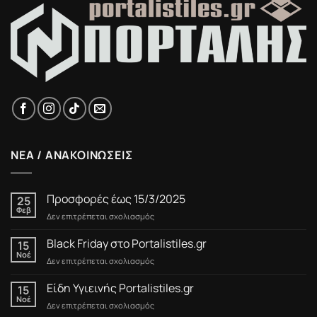
ΝΕΑ / ΑΝΑΚΟΙΝΩΣΕΙΣ
Προσφορές έως 15/3/2025
25
Φεβ
στο
Δεν επιτρέπεται σχολιασμός
Προσφορές
έως
Black Friday στο Portalistiles.gr
15
15/3/2025
Νοέ
στο
Δεν επιτρέπεται σχολιασμός
Black
Friday
Είδη Υγιεινής Portalistiles.gr
15
στο
Νοέ
στο
Δεν επιτρέπεται σχολιασμός
Portalistiles.gr
Είδη