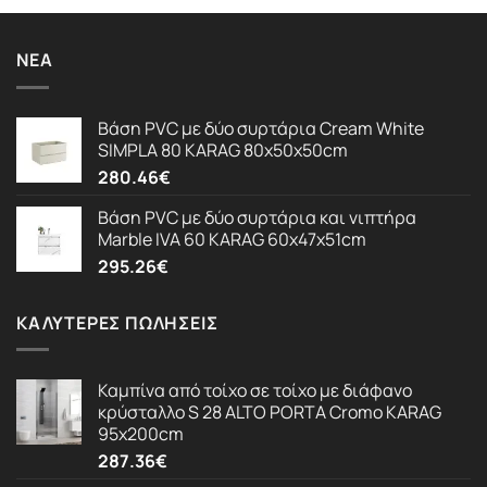
ΝΈΑ
Βάση PVC με δύο συρτάρια Cream White
SIMPLA 80 KARAG 80x50x50cm
280.46
€
Βάση PVC με δύο συρτάρια και νιπτήρα
Marble IVA 60 KARAG 60x47x51cm
295.26
€
ΚΑΛΎΤΕΡΕΣ ΠΩΛΉΣΕΙΣ
Καμπίνα από τοίχο σε τοίχο με διάφανο
κρύσταλλο S 28 ALTO PORTA Cromo KARAG
95x200cm
287.36
€