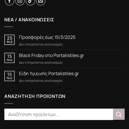
ΝΕΑ / ΑΝΑΚΟΙΝΩΣΕΙΣ
Προσφορές έως 15/3/2025
25
Φεβ
στο
Δεν επιτρέπεται σχολιασμός
Προσφορές
έως
Black Friday στο Portalistiles.gr
15
15/3/2025
Νοέ
στο
Δεν επιτρέπεται σχολιασμός
Black
Friday
Είδη Υγιεινής Portalistiles.gr
15
στο
Νοέ
στο
Δεν επιτρέπεται σχολιασμός
Portalistiles.gr
Είδη
Υγιεινής
Portalistiles.gr
ΑΝΑΖΗΤΗΣΗ ΠΡΟΙΟΝΤΩΝ