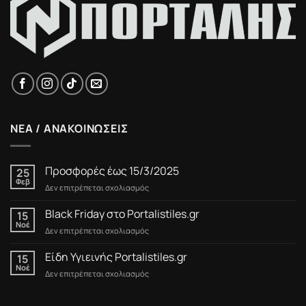
ΝΕΑ / ΑΝΑΚΟΙΝΩΣΕΙΣ
Προσφορές έως 15/3/2025
25
Φεβ
στο
Δεν επιτρέπεται σχολιασμός
Προσφορές
έως
Black Friday στο Portalistiles.gr
15
15/3/2025
Νοέ
στο
Δεν επιτρέπεται σχολιασμός
Black
Friday
Είδη Υγιεινής Portalistiles.gr
15
στο
Νοέ
στο
Δεν επιτρέπεται σχολιασμός
Portalistiles.gr
Είδη
Υγιεινής