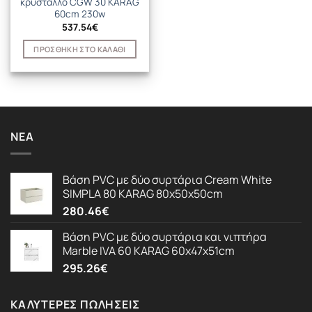
κρύσταλλο CGW 30 KARAG
60cm 230w
537.54
€
ΠΡΟΣΘΉΚΗ ΣΤΟ ΚΑΛΆΘΙ
ΝΈΑ
Βάση PVC με δύο συρτάρια Cream White
SIMPLA 80 KARAG 80x50x50cm
280.46
€
Βάση PVC με δύο συρτάρια και νιπτήρα
Marble IVA 60 KARAG 60x47x51cm
295.26
€
ΚΑΛΎΤΕΡΕΣ ΠΩΛΉΣΕΙΣ