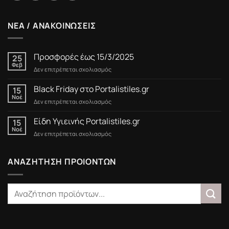
ΝΕΑ / ΑΝΑΚΟΙΝΩΣΕΙΣ
Προσφορές έως 15/3/2025
25
Φεβ
στο
Δεν επιτρέπεται σχολιασμός
Προσφορές
έως
Black Friday στο Portalistiles.gr
15
15/3/2025
Νοέ
στο
Δεν επιτρέπεται σχολιασμός
Black
Friday
Είδη Υγιεινής Portalistiles.gr
15
στο
Νοέ
στο
Δεν επιτρέπεται σχολιασμός
Portalistiles.gr
Είδη
Υγιεινής
Portalistiles.gr
ΑΝΑΖΗΤΗΣΗ ΠΡΟΙΟΝΤΩΝ