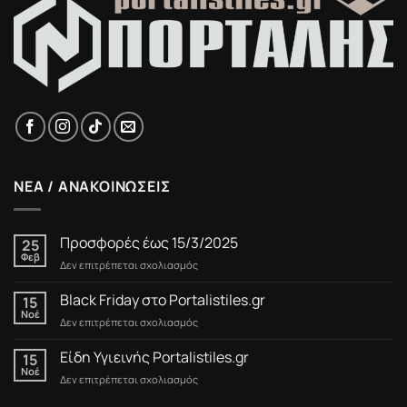
ΝΕΑ / ΑΝΑΚΟΙΝΩΣΕΙΣ
Προσφορές έως 15/3/2025
25
Φεβ
στο
Δεν επιτρέπεται σχολιασμός
Προσφορές
έως
Black Friday στο Portalistiles.gr
15
15/3/2025
Νοέ
στο
Δεν επιτρέπεται σχολιασμός
Black
Friday
Είδη Υγιεινής Portalistiles.gr
15
στο
Νοέ
στο
Δεν επιτρέπεται σχολιασμός
Portalistiles.gr
Είδη