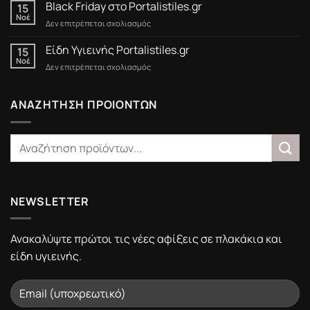
έως
Black Friday στο Portalistiles.gr
15
15/3/2025
Νοέ
στο
Δεν επιτρέπεται σχολιασμός
Black
Friday
Είδη Υγιεινής Portalistiles.gr
15
στο
Νοέ
στο
Δεν επιτρέπεται σχολιασμός
Portalistiles.gr
Είδη
Υγιεινής
Portalistiles.gr
ΑΝΑΖΗΤΗΣΗ ΠΡΟΙΟΝΤΩΝ
NEWSLETTER
Ανακαλύψτε πρώτοι τις νέες αφίξεις σε πλακάκια και
είδη υγιεινής.