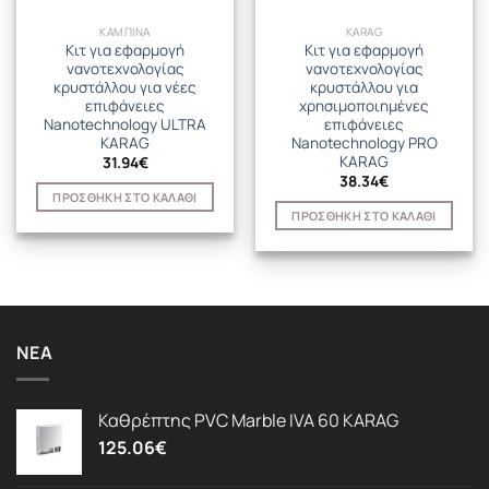
ΚΑΜΠΙΝΑ
KARAG
Κιτ για εφαρμογή
Κιτ για εφαρμογή
νανοτεχνολογίας
νανοτεχνολογίας
κρυστάλλου για νέες
κρυστάλλου για
επιφάνειες
χρησιμοποιημένες
Nanotechnology ULTRA
επιφάνειες
KARAG
Nanotechnology PRO
KARAG
31.94
€
38.34
€
ΠΡΟΣΘΉΚΗ ΣΤΟ ΚΑΛΆΘΙ
ΠΡΟΣΘΉΚΗ ΣΤΟ ΚΑΛΆΘΙ
ΝΈΑ
Καθρέπτης PVC Marble IVA 60 KARAG
125.06
€