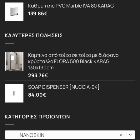
Καθρέπτης PVC Marble IVA 80 KARAG
139.86
€
ΚΑΛΎΤΕΡΕΣ ΠΩΛΉΣΕΙΣ
Καμπίνα από τοίχο σε τοίχο με διάφανο
κρύσταλλο FLORA 500 Black KARAG
130x190cm
293.76
€
SOAP DISPENSER [NUCCIA-04]
84.00
€
ΚΑΤΗΓΟΡΊΕΣ ΠΡΟΪΌΝΤΩΝ
NANOSKIN
×