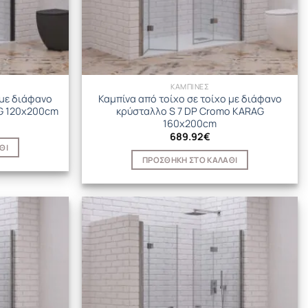
ΚΑΜΠΙΝΕΣ
 με διάφανο
Καμπίνα από τοίχο σε τοίχο με διάφανο
AG 120x200cm
κρύσταλλο S 7 DP Cromo KARAG
160x200cm
689.92
€
ΘΙ
ΠΡΟΣΘΉΚΗ ΣΤΟ ΚΑΛΆΘΙ