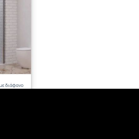
 με διάφανο
omo KARAG
ΘΙ