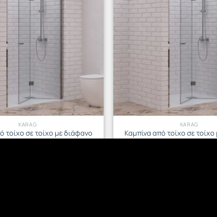
KARAG
KARAG
ό τοίχο σε τοίχο με διάφανο
Καμπίνα από τοίχο σε τοίχο
ο S 7 PORTA Cromo KARAG
κρύσταλλο S 7 PORTA Cr
70x200cm
60x200cm
383.36
€
338.56
€
ΡΟΣΘΉΚΗ ΣΤΟ ΚΑΛΆΘΙ
ΠΡΟΣΘΉΚΗ ΣΤΟ ΚΑΛΆ