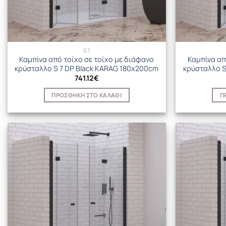
S7
Καμπίνα από τοίχο σε τοίχο με διάφανο
Καμπίνα απ
κρύσταλλο S 7 DP Black KARAG 180x200cm
κρύσταλλο S
741.12
€
ΠΡΟΣΘΉΚΗ ΣΤΟ ΚΑΛΆΘΙ
Π