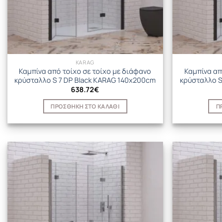
KARAG
Καμπίνα από τοίχο σε τοίχο με διάφανο
Καμπίνα απ
κρύσταλλο S 7 DP Black KARAG 140x200cm
κρύσταλλο S
638.72
€
ΠΡΟΣΘΉΚΗ ΣΤΟ ΚΑΛΆΘΙ
Π