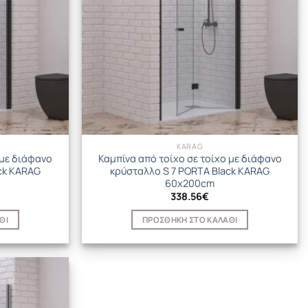
KARAG
 με διάφανο
Καμπίνα από τοίχο σε τοίχο με διάφανο
ck KARAG
κρύσταλλο S 7 PORTA Black KARAG
60x200cm
338.56
€
ΘΙ
ΠΡΟΣΘΉΚΗ ΣΤΟ ΚΑΛΆΘΙ