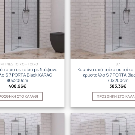
ΑΜΠΙΝΕΣ ΤΟΙΧΟ - ΤΟΙΧΟ
S7
ό τοίχο σε τοίχο με διάφανο
Καμπίνα από τοίχο σε τοίχο
λο S 7 PORTA Black KARAG
κρύσταλλο S 7 PORTA Bla
80x200cm
70x200cm
408.96
€
383.36
€
ΡΟΣΘΉΚΗ ΣΤΟ ΚΑΛΆΘΙ
ΠΡΟΣΘΉΚΗ ΣΤΟ ΚΑΛΆ