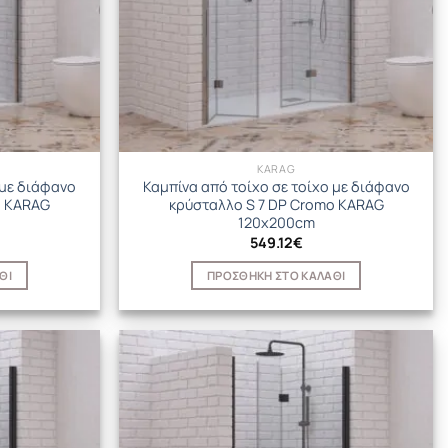
KARAG
 με διάφανο
Καμπίνα από τοίχο σε τοίχο με διάφανο
o KARAG
κρύσταλλο S 7 DP Cromo KARAG
120x200cm
549.12
€
ΘΙ
ΠΡΟΣΘΉΚΗ ΣΤΟ ΚΑΛΆΘΙ