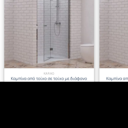
KARAG
Καμπίνα από τοίχο σε τοίχο με διάφανο
Καμπίνα απ
κρύσταλλο S 7 PORTA Cromo KARAG
κρύσταλλ
80x200cm
408.96
€
ΠΡΟΣΘΉΚΗ ΣΤΟ ΚΑΛΆΘΙ
Π