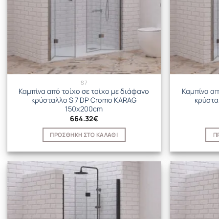
S7
Καμπίνα από τοίχο σε τοίχο με διάφανο
Καμπίνα απ
κρύσταλλο S 7 DP Cromo KARAG
κρύστα
150x200cm
664.32
€
ΠΡΟΣΘΉΚΗ ΣΤΟ ΚΑΛΆΘΙ
Π