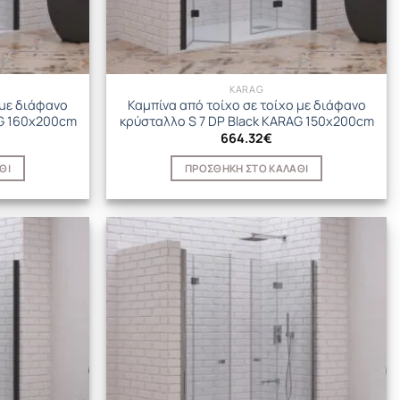
KARAG
 με διάφανο
Καμπίνα από τοίχο σε τοίχο με διάφανο
AG 160x200cm
κρύσταλλο S 7 DP Black KARAG 150x200cm
664.32
€
ΘΙ
ΠΡΟΣΘΉΚΗ ΣΤΟ ΚΑΛΆΘΙ