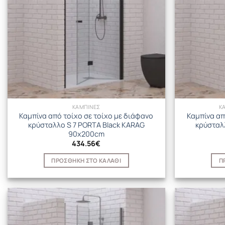
ΚΑΜΠΙΝΕΣ
Κ
Καμπίνα από τοίχο σε τοίχο με διάφανο
Καμπίνα απ
κρύσταλλο S 7 PORTA Black KARAG
κρύσταλ
90x200cm
434.56
€
ΠΡΟΣΘΉΚΗ ΣΤΟ ΚΑΛΆΘΙ
Π