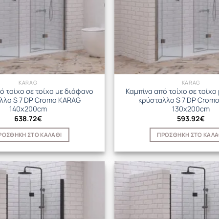
KARAG
KARAG
ό τοίχο σε τοίχο με διάφανο
Καμπίνα από τοίχο σε τοίχο
λλο S 7 DP Cromo KARAG
κρύσταλλο S 7 DP Crom
140x200cm
130x200cm
638.72
€
593.92
€
ΡΟΣΘΉΚΗ ΣΤΟ ΚΑΛΆΘΙ
ΠΡΟΣΘΉΚΗ ΣΤΟ ΚΑΛΆ