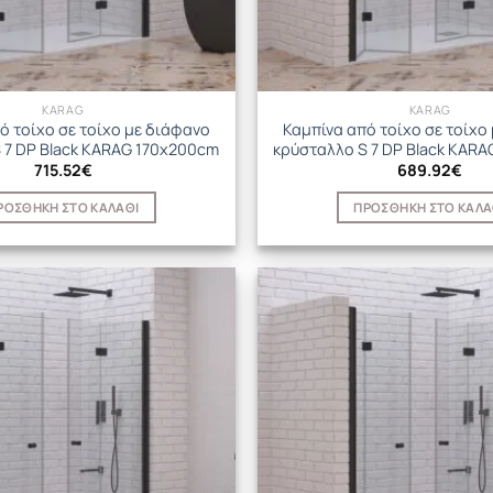
KARAG
KARAG
ό τοίχο σε τοίχο με διάφανο
Καμπίνα από τοίχο σε τοίχο
 7 DP Black KARAG 170x200cm
κρύσταλλο S 7 DP Black KAR
715.52
€
689.92
€
ΡΟΣΘΉΚΗ ΣΤΟ ΚΑΛΆΘΙ
ΠΡΟΣΘΉΚΗ ΣΤΟ ΚΑΛΆ