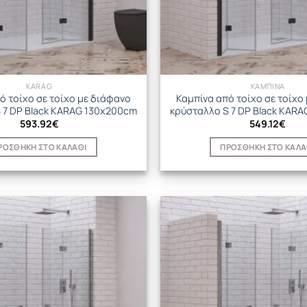
KARAG
ΚΑΜΠΙΝΑ
ό τοίχο σε τοίχο με διάφανο
Καμπίνα από τοίχο σε τοίχο
 7 DP Black KARAG 130x200cm
κρύσταλλο S 7 DP Black KAR
593.92
€
549.12
€
ΡΟΣΘΉΚΗ ΣΤΟ ΚΑΛΆΘΙ
ΠΡΟΣΘΉΚΗ ΣΤΟ ΚΑΛΆ